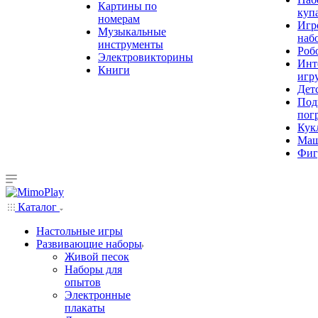
Картины по
куп
номерам
Игр
Музыкальные
наб
инструменты
Роб
Электровикторины
Инт
Книги
игр
Дет
Под
пог
Кук
Ма
Фиг
Каталог
Настольные игры
Развивающие наборы
Живой песок
Наборы для
опытов
Электронные
плакаты