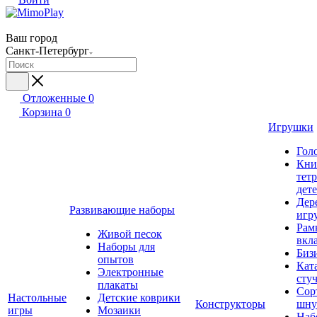
Ваш город
Санкт-Петербург
Отложенные
0
Корзина
0
Игрушки
Гол
Кни
тет
дет
Дер
Развивающие наборы
игр
Рам
Живой песок
вкл
Наборы для
Биз
опытов
Кат
Электронные
сту
плакаты
Сор
Настольные
Детские коврики
Конструкторы
шну
игры
Мозаики
Наб