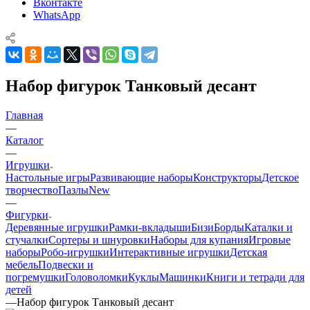
Вконтакте
WhatsApp
Набор фигурок Танковый десант
Главная
—
Каталог
—
Игрушки
Настольные игры
Развивающие наборы
Конструкторы
Детское
творчество
Пазлы
New
—
Фигурки
Деревянные игрушки
Рамки-вкладыши
БизиБорды
Каталки и
стучалки
Сортеры и шнуровки
Наборы для купания
Игровые
наборы
Робо-игрушки
Интерактивные игрушки
Детская
мебель
Подвески и
погремушки
Головоломки
Куклы
Машинки
Книги и тетради для
детей
—
Набор фигурок Танковый десант