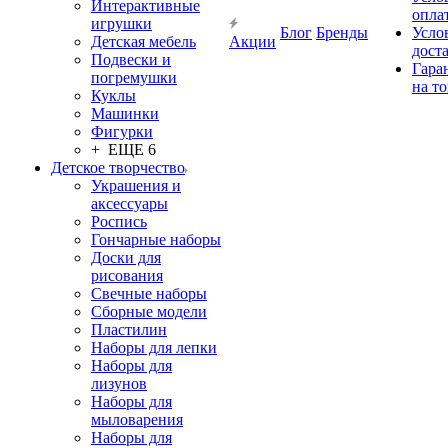
Интерактивные
опла
игрушки
Блог
Бренды
Усло
Детская мебель
Акции
дост
Подвески и
Гара
погремушки
на т
Куклы
Машинки
Фигурки
+ ЕЩЕ 6
Детское творчество
Украшения и
аксессуары
Роспись
Гончарные наборы
Доски для
рисования
Свечные наборы
Сборные модели
Пластилин
Наборы для лепки
Наборы для
лизунов
Наборы для
мыловарения
Наборы для