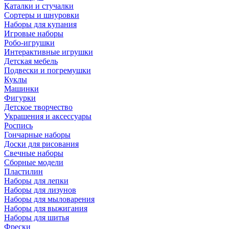
Каталки и стучалки
Сортеры и шнуровки
Наборы для купания
Игровые наборы
Робо-игрушки
Интерактивные игрушки
Детская мебель
Подвески и погремушки
Куклы
Машинки
Фигурки
Детское творчество
Украшения и аксессуары
Роспись
Гончарные наборы
Доски для рисования
Свечные наборы
Сборные модели
Пластилин
Наборы для лепки
Наборы для лизунов
Наборы для мыловарения
Наборы для выжигания
Наборы для шитья
Фрески