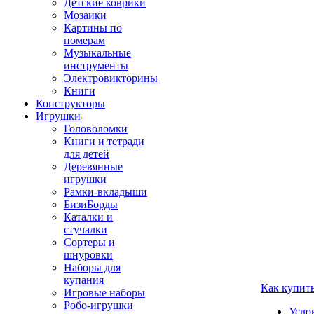
Детские коврики
Мозаики
Картины по
номерам
Музыкальные
инструменты
Электровикторины
Книги
Конструкторы
Игрушки
Головоломки
Книги и тетради
для детей
Деревянные
игрушки
Рамки-вкладыши
БизиБорды
Каталки и
стучалки
Сортеры и
шнуровки
Наборы для
купания
Как купит
Игровые наборы
Робо-игрушки
Усло