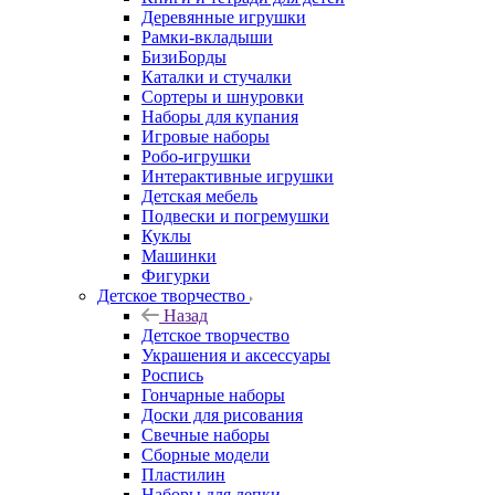
Деревянные игрушки
Рамки-вкладыши
БизиБорды
Каталки и стучалки
Сортеры и шнуровки
Наборы для купания
Игровые наборы
Робо-игрушки
Интерактивные игрушки
Детская мебель
Подвески и погремушки
Куклы
Машинки
Фигурки
Детское творчество
Назад
Детское творчество
Украшения и аксессуары
Роспись
Гончарные наборы
Доски для рисования
Свечные наборы
Сборные модели
Пластилин
Наборы для лепки