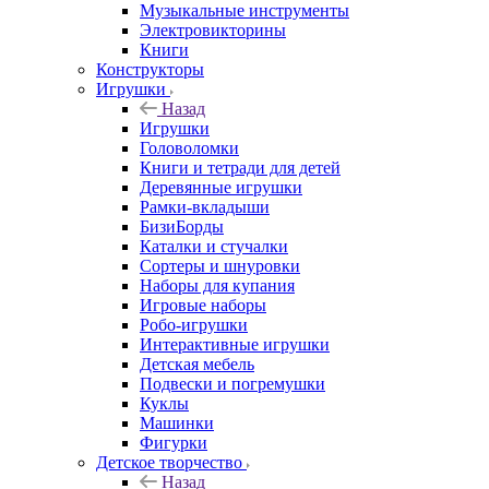
Музыкальные инструменты
Электровикторины
Книги
Конструкторы
Игрушки
Назад
Игрушки
Головоломки
Книги и тетради для детей
Деревянные игрушки
Рамки-вкладыши
БизиБорды
Каталки и стучалки
Сортеры и шнуровки
Наборы для купания
Игровые наборы
Робо-игрушки
Интерактивные игрушки
Детская мебель
Подвески и погремушки
Куклы
Машинки
Фигурки
Детское творчество
Назад