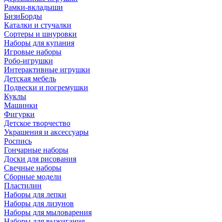
Рамки-вкладыши
БизиБорды
Каталки и стучалки
Сортеры и шнуровки
Наборы для купания
Игровые наборы
Робо-игрушки
Интерактивные игрушки
Детская мебель
Подвески и погремушки
Куклы
Машинки
Фигурки
Детское творчество
Украшения и аксессуары
Роспись
Гончарные наборы
Доски для рисования
Свечные наборы
Сборные модели
Пластилин
Наборы для лепки
Наборы для лизунов
Наборы для мыловарения
Наборы для выжигания