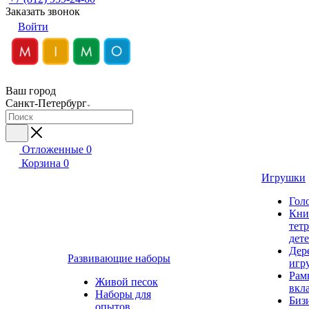
Заказать звонок
Войти
Ваш город
Санкт-Петербург
Отложенные
0
Корзина
0
Игрушки
Гол
Кни
тет
дет
Дер
Развивающие наборы
игр
Рам
Живой песок
вкл
Наборы для
Биз
опытов