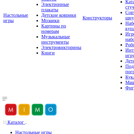
Кат
Электронные
сту
плакаты
Сор
Настольные
Детские коврики
Конструкторы
шну
игры
Мозаики
Наб
Картины по
куп
номерам
Игр
Музыкальные
наб
инструменты
Роб
Электровикторины
Инт
Книги
игр
Дет
Под
пог
Кук
Ма
Фиг
Каталог
Настольные игры