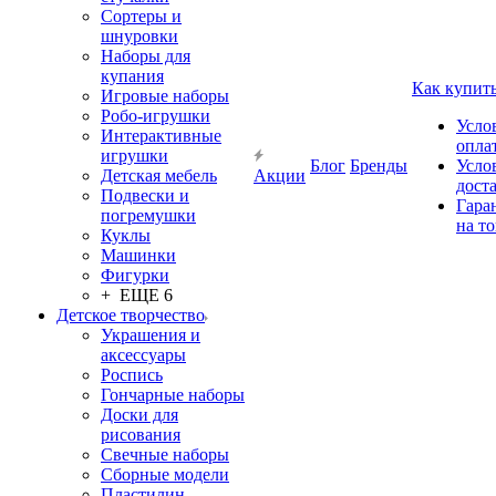
Сортеры и
шнуровки
Наборы для
купания
Как купит
Игровые наборы
Робо-игрушки
Усло
Интерактивные
опла
игрушки
Блог
Бренды
Усло
Детская мебель
Акции
дост
Подвески и
Гара
погремушки
на т
Куклы
Машинки
Фигурки
+ ЕЩЕ 6
Детское творчество
Украшения и
аксессуары
Роспись
Гончарные наборы
Доски для
рисования
Свечные наборы
Сборные модели
Пластилин