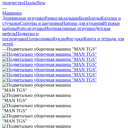
творчество
Пазлы
New
—
Машинки
Деревянные игрушки
Рамки-вкладыши
БизиБорды
Каталки и
стучалки
Сортеры и шнуровки
Наборы для купания
Игровые
наборы
Робо-игрушки
Интерактивные игрушки
Детская
мебель
Подвески и
погремушки
Головоломки
Куклы
Фигурки
Книги и тетради для
детей
—
Подметально уборочная машина "MAN TGS"