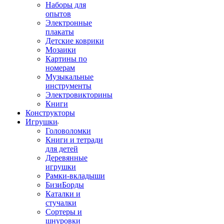
Наборы для
опытов
Электронные
плакаты
Детские коврики
Мозаики
Картины по
номерам
Музыкальные
инструменты
Электровикторины
Книги
Конструкторы
Игрушки
Головоломки
Книги и тетради
для детей
Деревянные
игрушки
Рамки-вкладыши
БизиБорды
Каталки и
стучалки
Сортеры и
шнуровки