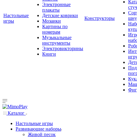
Кат
Электронные
сту
плакаты
Сор
Настольные
Детские коврики
Конструкторы
шну
игры
Мозаики
Наб
Картины по
куп
номерам
Игр
Музыкальные
наб
инструменты
Роб
Электровикторины
Инт
Книги
игр
Дет
Под
пог
Кук
Ма
Фиг
Каталог
Настольные игры
Развивающие наборы
Живой песок