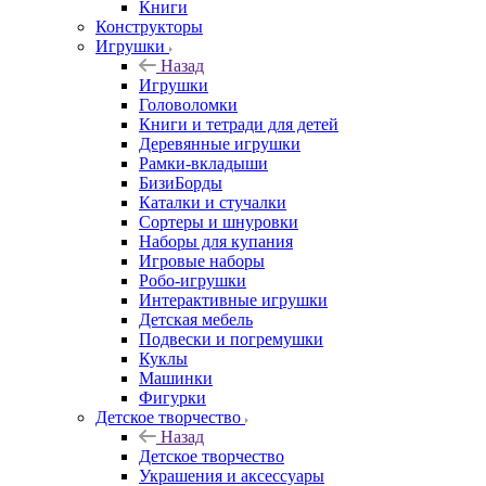
Книги
Конструкторы
Игрушки
Назад
Игрушки
Головоломки
Книги и тетради для детей
Деревянные игрушки
Рамки-вкладыши
БизиБорды
Каталки и стучалки
Сортеры и шнуровки
Наборы для купания
Игровые наборы
Робо-игрушки
Интерактивные игрушки
Детская мебель
Подвески и погремушки
Куклы
Машинки
Фигурки
Детское творчество
Назад
Детское творчество
Украшения и аксессуары