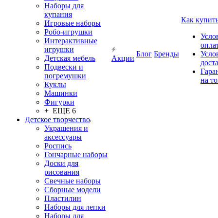
Наборы для
купания
Как купит
Игровые наборы
Робо-игрушки
Усло
Интерактивные
опла
игрушки
Блог
Бренды
Усло
Детская мебель
Акции
дост
Подвески и
Гара
погремушки
на т
Куклы
Машинки
Фигурки
+ ЕЩЕ 6
Детское творчество
Украшения и
аксессуары
Роспись
Гончарные наборы
Доски для
рисования
Свечные наборы
Сборные модели
Пластилин
Наборы для лепки
Наборы для