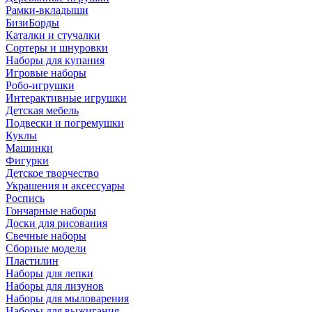
Рамки-вкладыши
БизиБорды
Каталки и стучалки
Сортеры и шнуровки
Наборы для купания
Игровые наборы
Робо-игрушки
Интерактивные игрушки
Детская мебель
Подвески и погремушки
Куклы
Машинки
Фигурки
Детское творчество
Украшения и аксессуары
Роспись
Гончарные наборы
Доски для рисования
Свечные наборы
Сборные модели
Пластилин
Наборы для лепки
Наборы для лизунов
Наборы для мыловарения
Наборы для выжигания