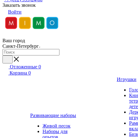
Заказать звонок
Войти
Ваш город
Санкт-Петербург
Отложенные
0
Корзина
0
Игрушки
Гол
Кни
тет
дет
Дер
Развивающие наборы
игр
Рам
Живой песок
вкл
Наборы для
Биз
опытов