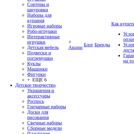
Сортеры и
шнуровки
Наборы для
купания
Как купит
Игровые наборы
Робо-игрушки
Усло
Интерактивные
опла
игрушки
Блог
Бренды
Усло
Детская мебель
Акции
дост
Подвески и
Гара
погремушки
на т
Куклы
Машинки
Фигурки
+ ЕЩЕ 6
Детское творчество
Украшения и
аксессуары
Роспись
Гончарные наборы
Доски для
рисования
Свечные наборы
Сборные модели
Пластилин