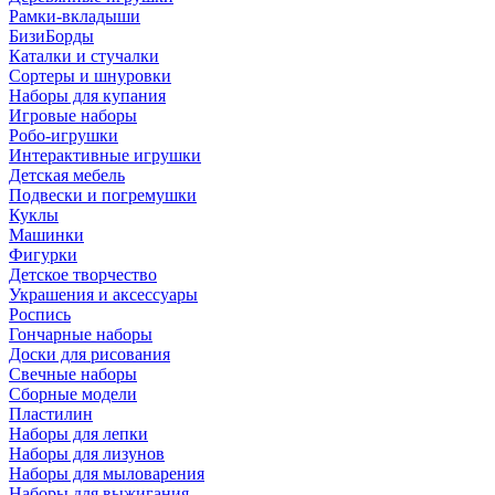
Рамки-вкладыши
БизиБорды
Каталки и стучалки
Сортеры и шнуровки
Наборы для купания
Игровые наборы
Робо-игрушки
Интерактивные игрушки
Детская мебель
Подвески и погремушки
Куклы
Машинки
Фигурки
Детское творчество
Украшения и аксессуары
Роспись
Гончарные наборы
Доски для рисования
Свечные наборы
Сборные модели
Пластилин
Наборы для лепки
Наборы для лизунов
Наборы для мыловарения
Наборы для выжигания