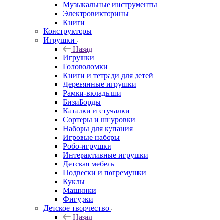
Музыкальные инструменты
Электровикторины
Книги
Конструкторы
Игрушки
Назад
Игрушки
Головоломки
Книги и тетради для детей
Деревянные игрушки
Рамки-вкладыши
БизиБорды
Каталки и стучалки
Сортеры и шнуровки
Наборы для купания
Игровые наборы
Робо-игрушки
Интерактивные игрушки
Детская мебель
Подвески и погремушки
Куклы
Машинки
Фигурки
Детское творчество
Назад