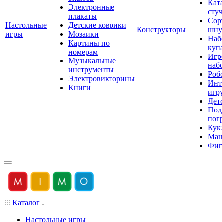
Кат
Электронные
сту
плакаты
Сор
Настольные
Детские коврики
Конструкторы
шну
игры
Мозаики
Наб
Картины по
куп
номерам
Игр
Музыкальные
наб
инструменты
Роб
Электровикторины
Инт
Книги
игр
Дет
Под
пог
Кук
Ма
Фиг
Каталог
Настольные игры