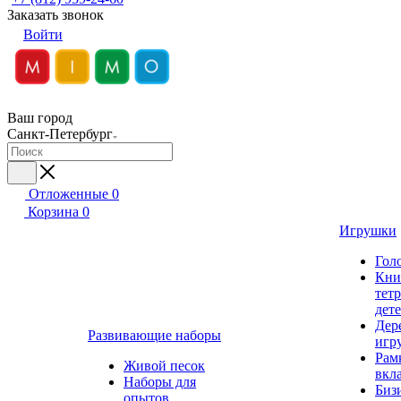
Заказать звонок
Войти
Ваш город
Санкт-Петербург
Отложенные
0
Корзина
0
Игрушки
Гол
Кни
тет
дет
Дер
Развивающие наборы
игр
Рам
Живой песок
вкл
Наборы для
Биз
опытов