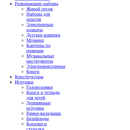
Развивающие наборы
Живой песок
Наборы для
опытов
Электронные
плакаты
Детские коврики
Мозаики
Картины по
номерам
Музыкальные
инструменты
Электровикторины
Книги
Конструкторы
Игрушки
Головоломки
Книги и тетради
для детей
Деревянные
игрушки
Рамки-вкладыши
БизиБорды
Каталки и
стучалки