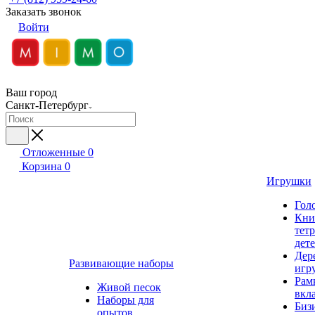
Заказать звонок
Войти
Ваш город
Санкт-Петербург
Отложенные
0
Корзина
0
Игрушки
Гол
Кни
тет
дет
Дер
Развивающие наборы
игр
Рам
Живой песок
вкл
Наборы для
Биз
опытов