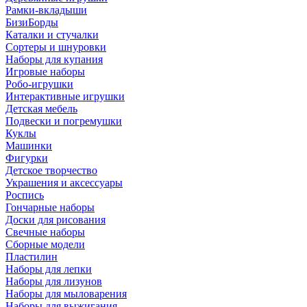
Рамки-вкладыши
БизиБорды
Каталки и стучалки
Сортеры и шнуровки
Наборы для купания
Игровые наборы
Робо-игрушки
Интерактивные игрушки
Детская мебель
Подвески и погремушки
Куклы
Машинки
Фигурки
Детское творчество
Украшения и аксессуары
Роспись
Гончарные наборы
Доски для рисования
Свечные наборы
Сборные модели
Пластилин
Наборы для лепки
Наборы для лизунов
Наборы для мыловарения
Наборы для выжигания