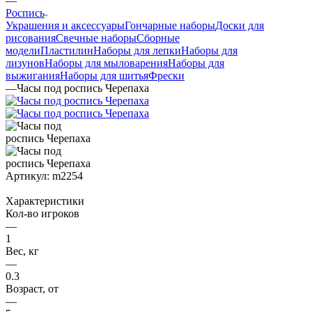
—
Роспись
Украшения и аксессуары
Гончарные наборы
Доски для
рисования
Свечные наборы
Сборные
модели
Пластилин
Наборы для лепки
Наборы для
лизунов
Наборы для мыловарения
Наборы для
выжигания
Наборы для шитья
Фрески
—
Часы под роспись Черепаха
Артикул:
m2254
Характеристики
Кол-во игроков
—
1
Вес, кг
—
0.3
Возраст, от
—