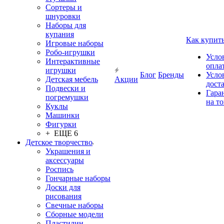
Сортеры и
шнуровки
Наборы для
купания
Как купит
Игровые наборы
Робо-игрушки
Усло
Интерактивные
опла
игрушки
Блог
Бренды
Усло
Детская мебель
Акции
дост
Подвески и
Гара
погремушки
на т
Куклы
Машинки
Фигурки
+ ЕЩЕ 6
Детское творчество
Украшения и
аксессуары
Роспись
Гончарные наборы
Доски для
рисования
Свечные наборы
Сборные модели
Пластилин