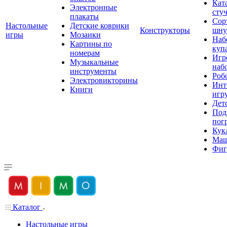
Кат
Электронные
сту
плакаты
Сор
Настольные
Детские коврики
Конструкторы
шну
игры
Мозаики
Наб
Картины по
куп
номерам
Игр
Музыкальные
наб
инструменты
Роб
Электровикторины
Инт
Книги
игр
Дет
Под
пог
Кук
Ма
Фиг
Каталог
Настольные игры