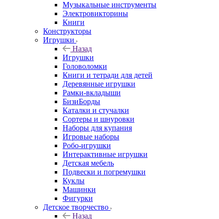
Музыкальные инструменты
Электровикторины
Книги
Конструкторы
Игрушки
Назад
Игрушки
Головоломки
Книги и тетради для детей
Деревянные игрушки
Рамки-вкладыши
БизиБорды
Каталки и стучалки
Сортеры и шнуровки
Наборы для купания
Игровые наборы
Робо-игрушки
Интерактивные игрушки
Детская мебель
Подвески и погремушки
Куклы
Машинки
Фигурки
Детское творчество
Назад