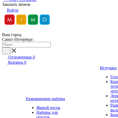
Заказать звонок
Войти
Ваш город
Санкт-Петербург
Отложенные
0
Корзина
0
Игрушки
Гол
Кни
тет
дет
Дер
Развивающие наборы
игр
Рам
Живой песок
вкл
Наборы для
Биз
опытов