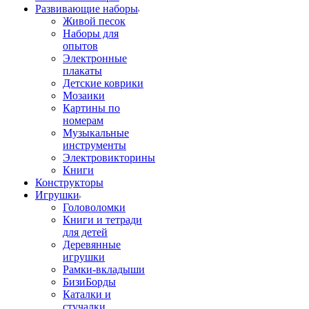
Развивающие наборы
Живой песок
Наборы для
опытов
Электронные
плакаты
Детские коврики
Мозаики
Картины по
номерам
Музыкальные
инструменты
Электровикторины
Книги
Конструкторы
Игрушки
Головоломки
Книги и тетради
для детей
Деревянные
игрушки
Рамки-вкладыши
БизиБорды
Каталки и
стучалки