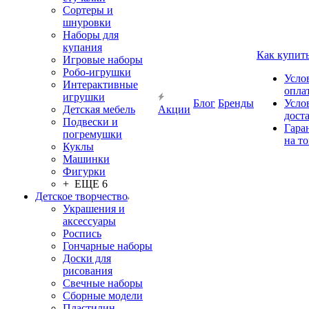
Сортеры и
шнуровки
Наборы для
купания
Как купит
Игровые наборы
Робо-игрушки
Усло
Интерактивные
опла
игрушки
Блог
Бренды
Усло
Детская мебель
Акции
дост
Подвески и
Гара
погремушки
на т
Куклы
Машинки
Фигурки
+ ЕЩЕ 6
Детское творчество
Украшения и
аксессуары
Роспись
Гончарные наборы
Доски для
рисования
Свечные наборы
Сборные модели
Пластилин