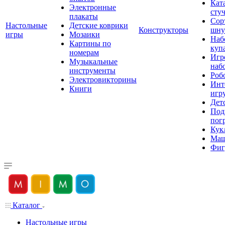
Кат
Электронные
сту
плакаты
Сор
Настольные
Детские коврики
Конструкторы
шну
игры
Мозаики
Наб
Картины по
куп
номерам
Игр
Музыкальные
наб
инструменты
Роб
Электровикторины
Инт
Книги
игр
Дет
Под
пог
Кук
Ма
Фиг
Каталог
Настольные игры