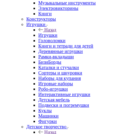
Музыкальные инструменты
Электровикторины
Книги
Конструкторы
Игрушки
Назад
Игрушки
Головоломки
Книги и тетради для детей
Деревянные игрушки
Рамки-вкладыши
БизиБорды
Каталки и стучалки
Сортеры и шнуровки
Наборы для купания
Игровые наборы
Робо-игрушки
Интерактивные игрушки
Детская мебель
Подвески и погремушки
Куклы
Машинки
Фигурки
Детское творчество
Назад