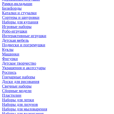
Рамки-вкладыши
БизиБорды
Каталки и стучалки
Сортеры и шнуровки
Наборы для купания
Игровые наборы
Робо-игрушки
Интерактивные игрушки
Детская мебель
Подвески и погремушки
Куклы
Машинки
Фигурки
Детское творчество
Украшения и аксессуары
Роспись
Гончарные наборы
Доски для рисования
Свечные наборы
Сборные модели
Пластилин
Наборы для лепки
Наборы для лизунов
Наборы для мыловарения
Наборы для выжигания