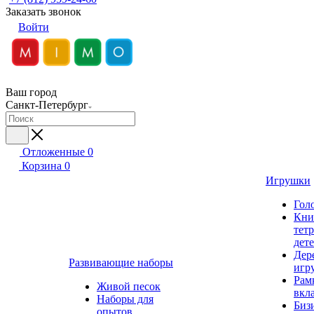
Заказать звонок
Войти
Ваш город
Санкт-Петербург
Отложенные
0
Корзина
0
Игрушки
Гол
Кни
тет
дет
Дер
Развивающие наборы
игр
Рам
Живой песок
вкл
Наборы для
Биз
опытов