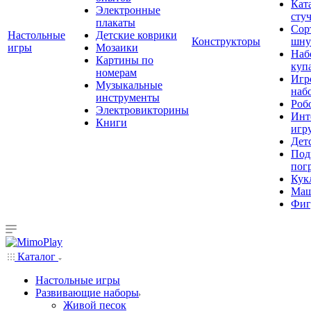
Кат
Электронные
сту
плакаты
Сор
Настольные
Детские коврики
Конструкторы
шну
игры
Мозаики
Наб
Картины по
куп
номерам
Игр
Музыкальные
наб
инструменты
Роб
Электровикторины
Инт
Книги
игр
Дет
Под
пог
Кук
Ма
Фиг
Каталог
Настольные игры
Развивающие наборы
Живой песок