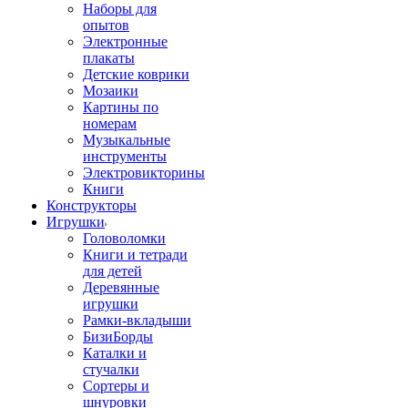
Наборы для
опытов
Электронные
плакаты
Детские коврики
Мозаики
Картины по
номерам
Музыкальные
инструменты
Электровикторины
Книги
Конструкторы
Игрушки
Головоломки
Книги и тетради
для детей
Деревянные
игрушки
Рамки-вкладыши
БизиБорды
Каталки и
стучалки
Сортеры и
шнуровки