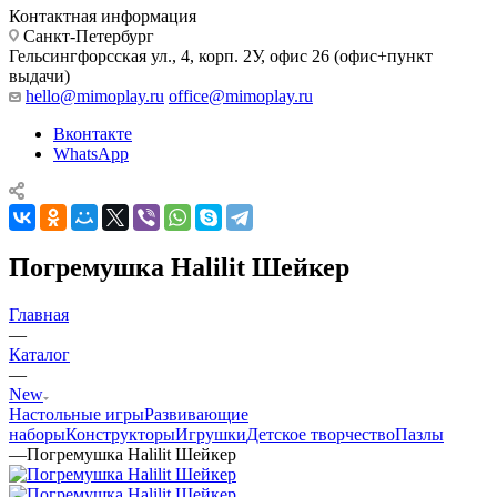
Контактная информация
Санкт-Петербург
Гельсингфорсская ул., 4, корп. 2У, офис 26 (офис+пункт
выдачи)
hello@mimoplay.ru
office@mimoplay.ru
Вконтакте
WhatsApp
Погремушка Halilit Шейкер
Главная
—
Каталог
—
New
Настольные игры
Развивающие
наборы
Конструкторы
Игрушки
Детское творчество
Пазлы
—
Погремушка Halilit Шейкер