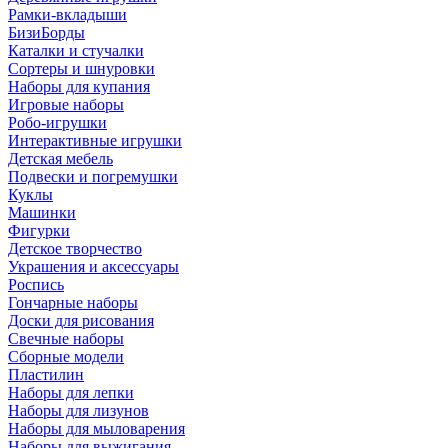
Рамки-вкладыши
БизиБорды
Каталки и стучалки
Сортеры и шнуровки
Наборы для купания
Игровые наборы
Робо-игрушки
Интерактивные игрушки
Детская мебель
Подвески и погремушки
Куклы
Машинки
Фигурки
Детское творчество
Украшения и аксессуары
Роспись
Гончарные наборы
Доски для рисования
Свечные наборы
Сборные модели
Пластилин
Наборы для лепки
Наборы для лизунов
Наборы для мыловарения
Наборы для выжигания