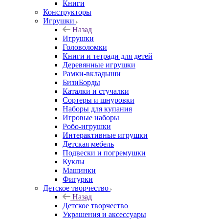
Книги
Конструкторы
Игрушки
Назад
Игрушки
Головоломки
Книги и тетради для детей
Деревянные игрушки
Рамки-вкладыши
БизиБорды
Каталки и стучалки
Сортеры и шнуровки
Наборы для купания
Игровые наборы
Робо-игрушки
Интерактивные игрушки
Детская мебель
Подвески и погремушки
Куклы
Машинки
Фигурки
Детское творчество
Назад
Детское творчество
Украшения и аксессуары