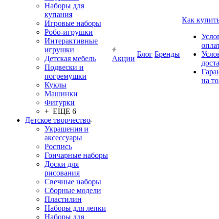
Наборы для
купания
Как купит
Игровые наборы
Робо-игрушки
Усло
Интерактивные
опла
игрушки
Блог
Бренды
Усло
Детская мебель
Акции
дост
Подвески и
Гара
погремушки
на т
Куклы
Машинки
Фигурки
+ ЕЩЕ 6
Детское творчество
Украшения и
аксессуары
Роспись
Гончарные наборы
Доски для
рисования
Свечные наборы
Сборные модели
Пластилин
Наборы для лепки
Наборы для