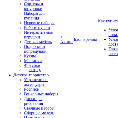
Сортеры и
шнуровки
Наборы для
купания
Как купит
Игровые наборы
Робо-игрушки
Усло
Интерактивные
опла
игрушки
Блог
Бренды
Усло
Детская мебель
Акции
дост
Подвески и
Гара
погремушки
на т
Куклы
Машинки
Фигурки
+ ЕЩЕ 6
Детское творчество
Украшения и
аксессуары
Роспись
Гончарные наборы
Доски для
рисования
Свечные наборы
Сборные модели
Пластилин