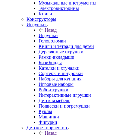
Музыкальные инструменты
Электровикторины
Книги
Конструкторы
Игрушки
Назад
Игрушки
Головоломки
Книги и тетради для детей
Деревянные игрушки
Рамки-вкладыши
БизиБорды
Каталки и стучалки
Сортеры и шнуровки
Наборы для купания
Игровые наборы
Робо-игрушки
Интерактивные игрушки
Детская мебель
Подвески и погремушки
Куклы
Машинки
Фигурки
Детское творчество
Назад