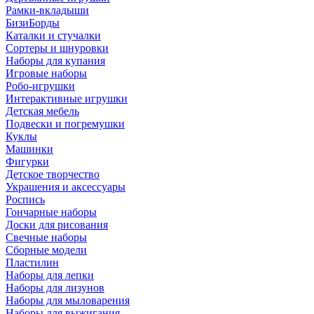
Рамки-вкладыши
БизиБорды
Каталки и стучалки
Сортеры и шнуровки
Наборы для купания
Игровые наборы
Робо-игрушки
Интерактивные игрушки
Детская мебель
Подвески и погремушки
Куклы
Машинки
Фигурки
Детское творчество
Украшения и аксессуары
Роспись
Гончарные наборы
Доски для рисования
Свечные наборы
Сборные модели
Пластилин
Наборы для лепки
Наборы для лизунов
Наборы для мыловарения
Наборы для выжигания