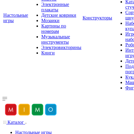
Кат
Электронные
сту
плакаты
Сор
Настольные
Детские коврики
Конструкторы
шну
игры
Мозаики
Наб
Картины по
куп
номерам
Игр
Музыкальные
наб
инструменты
Роб
Электровикторины
Инт
Книги
игр
Дет
Под
пог
Кук
Ма
Фиг
Каталог
Настольные игры