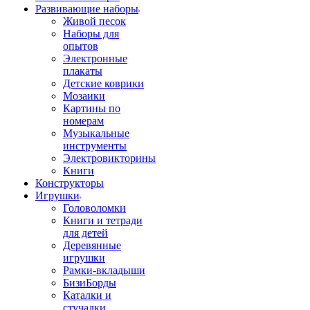
Развивающие наборы
Живой песок
Наборы для
опытов
Электронные
плакаты
Детские коврики
Мозаики
Картины по
номерам
Музыкальные
инструменты
Электровикторины
Книги
Конструкторы
Игрушки
Головоломки
Книги и тетради
для детей
Деревянные
игрушки
Рамки-вкладыши
БизиБорды
Каталки и
стучалки