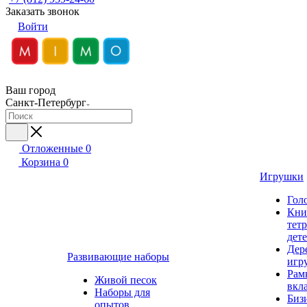
Заказать звонок
Войти
Ваш город
Санкт-Петербург
Отложенные
0
Корзина
0
Игрушки
Гол
Кни
тет
дет
Дер
Развивающие наборы
игр
Рам
Живой песок
вкл
Наборы для
Биз
опытов