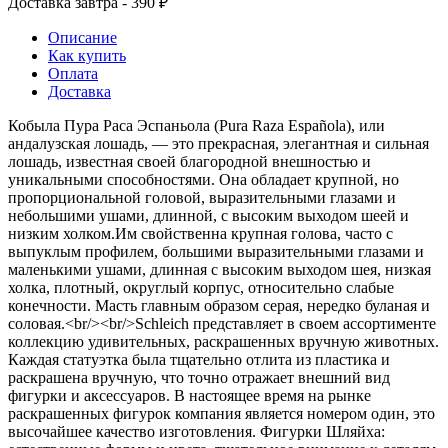
Доставка завтра - 390 ₽
Описание
Как купить
Оплата
Доставка
Кобыла Пура Раса Эспаньола (Pura Raza Española), или
андалузская лошадь, — это прекрасная, элегантная и сильная
лошадь, известная своей благородной внешностью и
уникальными способностями. Она обладает крупной, но
пропорциональной головой, выразительными глазами и
небольшими ушами, длинной, с высоким выходом шеей и
низким холком.Им свойственна крупная голова, часто с
выпуклым профилем, большими выразительными глазами и
маленькими ушами, длинная с высоким выходом шея, низкая
холка, плотный, округлый корпус, относительно слабые
конечности. Масть главным образом серая, нередко буланая и
соловая.<br/><br/>Schleich представляет в своем ассортименте
коллекцию удивительных, раскрашенных вручную животных.
Каждая статуэтка была тщательно отлита из пластика и
раскрашена вручную, что точно отражает внешний вид
фигурки и аксессуаров. В настоящее время на рынке
раскрашенных фигурок компания является номером один, это
высочайшее качество изготовления. Фигурки Шляйха: