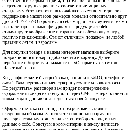
естественные формы и цвета, тщательное внимание к деталям,
сверхточная ручная роспись, соответствие мировым
стандартам безопасности, высочайшее качество материалов,
поддержание масштабов размеров моделей относительно друг
друга.<br/><br/>Откройте для себя мир, играя с аутентичными
и детализированными фигурками. Продукция schleich
стимулирует воображение и гарантирует обучающую игру,
полную приключений. Станет отличным подарком на любой
праздник детям и взрослым.
Для покупки товара в нашем интернет-магазине выберите
понравившийся товар и добавьте его в корзину. Далее
перейдите в Корзину и нажмите на «Оформить заказ» или
«Быстрый заказ».
Когда оформляете быстрый заказ, напишите ФИО, телефон и
e-mail. Вам перезвонит менеджер и уточнит условия заказа.
По результатам разговора вам придет подтверждение
оформления товара на почту или через СМС. Теперь останется
только ждать доставки и радоваться новой покупке.
Оформление заказа в стандартном режиме выглядит
следующим образом. Заполняете полностью форму по
последовательным этапам: адрес, способ доставки, оплаты,
данные о себе. Советуем в комментарии к заказу написать
информацию, которая поможет курьеру вас найти. Нажмите