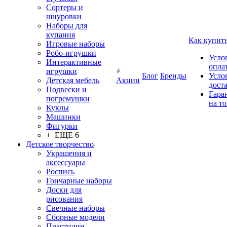
Сортеры и
шнуровки
Наборы для
купания
Как купит
Игровые наборы
Робо-игрушки
Усло
Интерактивные
опла
игрушки
Блог
Бренды
Усло
Детская мебель
Акции
дост
Подвески и
Гара
погремушки
на т
Куклы
Машинки
Фигурки
+ ЕЩЕ 6
Детское творчество
Украшения и
аксессуары
Роспись
Гончарные наборы
Доски для
рисования
Свечные наборы
Сборные модели
Пластилин