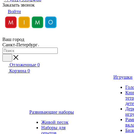
Заказать звонок
Войти
Ваш город
Санкт-Петербург
Отложенные
0
Корзина
0
Игрушки
Гол
Кни
тет
дет
Дер
Развивающие наборы
игр
Рам
Живой песок
вкл
Наборы для
Биз
опытов