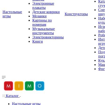
Кат
Электронные
сту
плакаты
Сор
Настольные
Детские коврики
Конструкторы
шну
игры
Мозаики
Наб
Картины по
куп
номерам
Игр
Музыкальные
наб
инструменты
Роб
Электровикторины
Инт
Книги
игр
Дет
Под
пог
Кук
Ма
Фиг
Каталог
Настольные игры