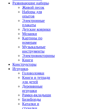
Развивающие наборы
Живой песок
Наборы для
опытов
Электронные
плакаты
Детские коврики
Мозаики
Картины по
номерам
Музыкальные
инструменты
Электровикторины
Книги
Конструкторы
Игрушки
Головоломки
Книги и тетради
для детей
Деревянные
игрушки
Рамки-вкладыши
БизиБорды
Каталки и
стучалки