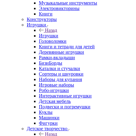
Музыкальные инструменты
Электровикторины
Книги
Конструкторы
Игрушки
Назад
Игрушки
Головоломки
Книги и тетради для детей
Деревянные игрушки
Рамки-вкладыши
БизиБорды
Каталки и стучалки
Сортеры и шнуровки
Наборы для купания
Игровые наборы
Робо-игрушки
Интерактивные игрушки
Детская мебель
Подвески и погремушки
Куклы
Машинки
Фигурки
Детское творчество
Назад