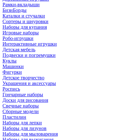
Рамки-вкладыши
БизиБорды
Каталки и стучалки
Сортеры и шнуровки
Наборы для купания
Игровые наборы
Робо-игрушки
Интерактивные игрушки
Детская мебель
Подвески и погремушки
Куклы
Машинки
Фигурки
Детское творчество
Украшения и аксессуары
Роспись
Гончарные наборы
Доски для рисования
Свечные наборы
Сборные модели
Пластилин
Наборы для лепки
Наборы для лизунов
Наборы для мыловарения
Наборы для выжигания