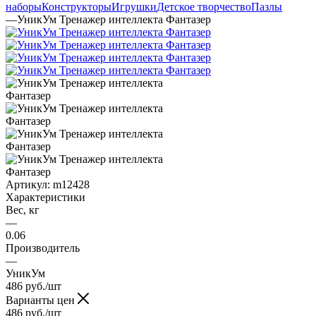
наборы
Конструкторы
Игрушки
Детское творчество
Пазлы
—
УникУм Тренажер интеллекта Фантазер
Артикул:
m12428
Характеристики
Вес, кг
—
0.06
Производитель
—
УникУм
486
руб.
/шт
Варианты цен
486
руб.
/шт