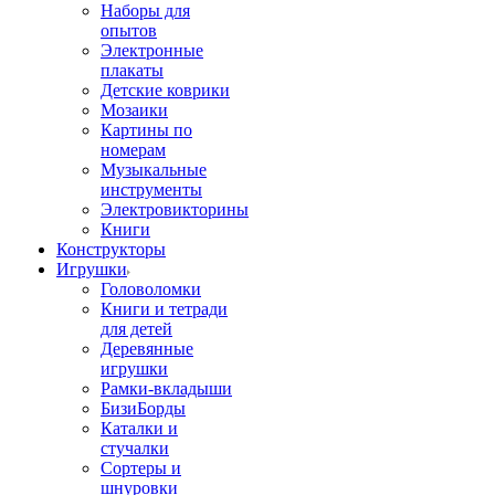
Наборы для
опытов
Электронные
плакаты
Детские коврики
Мозаики
Картины по
номерам
Музыкальные
инструменты
Электровикторины
Книги
Конструкторы
Игрушки
Головоломки
Книги и тетради
для детей
Деревянные
игрушки
Рамки-вкладыши
БизиБорды
Каталки и
стучалки
Сортеры и
шнуровки