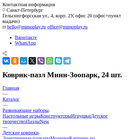
Контактная информация
Санкт-Петербург
Гельсингфорсская ул., 4, корп. 2У, офис 26 (офис+пункт
выдачи)
hello@mimoplay.ru
office@mimoplay.ru
Вконтакте
WhatsApp
Коврик-пазл Мини-Зоопарк, 24 шт.
Главная
—
Каталог
—
Развивающие наборы
Настольные игры
Конструкторы
Игрушки
Детское
творчество
Пазлы
New
—
Детские коврики
Электронные плакаты
Мозаики
Картины по