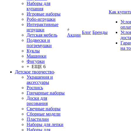
Наборы для
купания
Как купит
Игровые наборы
Робо-игрушки
Усло
Интерактивные
опла
игрушки
Блог
Бренды
Усло
Детская мебель
Акции
дост
Подвески и
Гара
погремушки
на т
Куклы
Машинки
Фигурки
+ ЕЩЕ 6
Детское творчество
Украшения и
аксессуары
Роспись
Гончарные наборы
Доски для
рисования
Свечные наборы
Сборные модели
Пластилин
Наборы для лепки
Наборы для