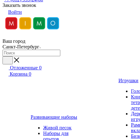
Заказать звонок
Войти
Ваш город
Санкт-Петербург
Отложенные
0
Корзина
0
Игрушки
Гол
Кни
тет
дет
Дер
Развивающие наборы
игр
Рам
Живой песок
вкл
Наборы для
Биз
опытов