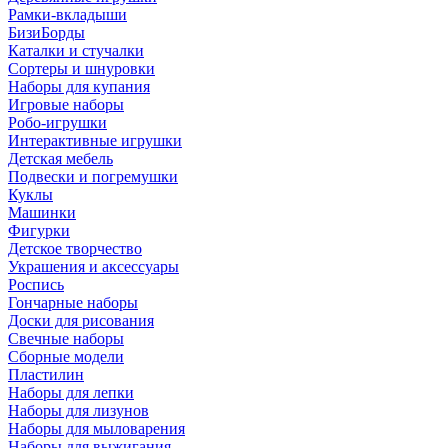
Рамки-вкладыши
БизиБорды
Каталки и стучалки
Сортеры и шнуровки
Наборы для купания
Игровые наборы
Робо-игрушки
Интерактивные игрушки
Детская мебель
Подвески и погремушки
Куклы
Машинки
Фигурки
Детское творчество
Украшения и аксессуары
Роспись
Гончарные наборы
Доски для рисования
Свечные наборы
Сборные модели
Пластилин
Наборы для лепки
Наборы для лизунов
Наборы для мыловарения
Наборы для выжигания