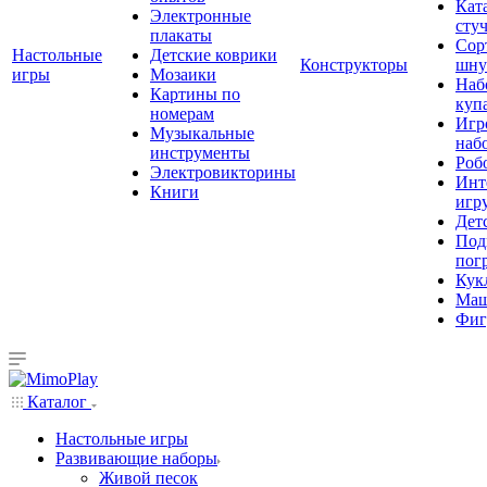
Кат
Электронные
сту
плакаты
Сор
Настольные
Детские коврики
Конструкторы
шну
игры
Мозаики
Наб
Картины по
куп
номерам
Игр
Музыкальные
наб
инструменты
Роб
Электровикторины
Инт
Книги
игр
Дет
Под
пог
Кук
Ма
Фиг
Каталог
Настольные игры
Развивающие наборы
Живой песок