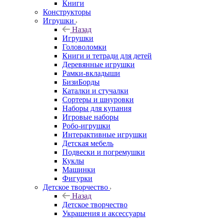
Книги
Конструкторы
Игрушки
Назад
Игрушки
Головоломки
Книги и тетради для детей
Деревянные игрушки
Рамки-вкладыши
БизиБорды
Каталки и стучалки
Сортеры и шнуровки
Наборы для купания
Игровые наборы
Робо-игрушки
Интерактивные игрушки
Детская мебель
Подвески и погремушки
Куклы
Машинки
Фигурки
Детское творчество
Назад
Детское творчество
Украшения и аксессуары