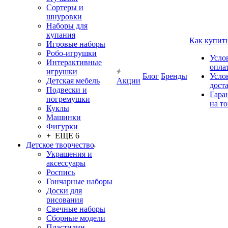
Сортеры и
шнуровки
Наборы для
купания
Как купит
Игровые наборы
Робо-игрушки
Усло
Интерактивные
опла
игрушки
Блог
Бренды
Усло
Детская мебель
Акции
дост
Подвески и
Гара
погремушки
на т
Куклы
Машинки
Фигурки
+ ЕЩЕ 6
Детское творчество
Украшения и
аксессуары
Роспись
Гончарные наборы
Доски для
рисования
Свечные наборы
Сборные модели
Пластилин