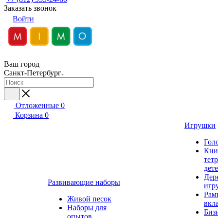
Заказать звонок
Войти
Ваш город
Санкт-Петербург
Отложенные
0
Корзина
0
Игрушки
Гол
Кни
тет
дет
Дер
Развивающие наборы
игр
Рам
Живой песок
вкл
Наборы для
Биз
опытов