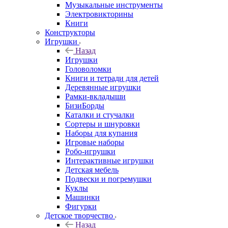
Музыкальные инструменты
Электровикторины
Книги
Конструкторы
Игрушки
Назад
Игрушки
Головоломки
Книги и тетради для детей
Деревянные игрушки
Рамки-вкладыши
БизиБорды
Каталки и стучалки
Сортеры и шнуровки
Наборы для купания
Игровые наборы
Робо-игрушки
Интерактивные игрушки
Детская мебель
Подвески и погремушки
Куклы
Машинки
Фигурки
Детское творчество
Назад