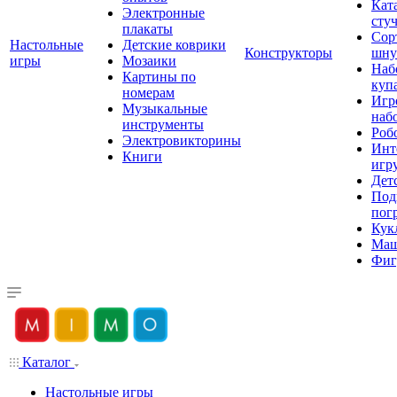
Кат
Электронные
сту
плакаты
Сор
Настольные
Детские коврики
Конструкторы
шну
игры
Мозаики
Наб
Картины по
куп
номерам
Игр
Музыкальные
наб
инструменты
Роб
Электровикторины
Инт
Книги
игр
Дет
Под
пог
Кук
Ма
Фиг
Каталог
Настольные игры