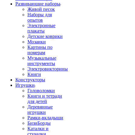
Развивающие наборы
Живой песок
Наборы для
опытов
Электронные
плакаты
Детские коврики
Мозаики
Картины по
номерам
Музыкальные
инструменты
Электровикторины
Книги
Конструкторы
Игрушки
Головоломки
Книги и тетради
для детей
Деревянные
игрушки
Рамки-вкладыши
БизиБорды
Каталки и
стучалки