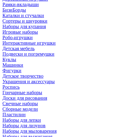
Рамки-вкладыши
БизиБорды
Каталки и стучалки
Сортеры и шнуровки
Наборы для купания
Игровые наборы
Робо-игрушки
Интерактивные игрушки
Детская мебель
Подвески и погремушки
Куклы
Машинки
Фигурки
Детское творчество
Украшения и аксессуары
Роспись
Гончарные наборы
Доски для рисования
Свечные наборы
Сборные модели
Пластилин
Наборы для лепки
Наборы для лизунов
Наборы для мыловарения
Наборы для выжигания