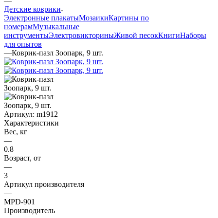
—
Детские коврики
Электронные плакаты
Мозаики
Картины по
номерам
Музыкальные
инструменты
Электровикторины
Живой песок
Книги
Наборы
для опытов
—
Коврик-пазл Зоопарк, 9 шт.
Артикул:
m1912
Характеристики
Вес, кг
—
0.8
Возраст, от
—
3
Артикул производителя
—
MPD-901
Производитель