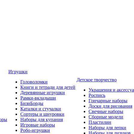
Игрушки
Детское творчество
Головоломки
Книги и тетради для детей
Украшения и аксессу
Деревянные игрушки
Роспись
Рамки-вкладыши
Гончарные наборы
БизиБорды
Доски для рисования
Каталки и стучалки
Свечные наборы
Сортеры и шнуровки
Сборные модели
оры
Наборы для купания
Пластилин
Игровые наборы
Наборы для лепки
Робо-игрушки
Наборы для лизунов