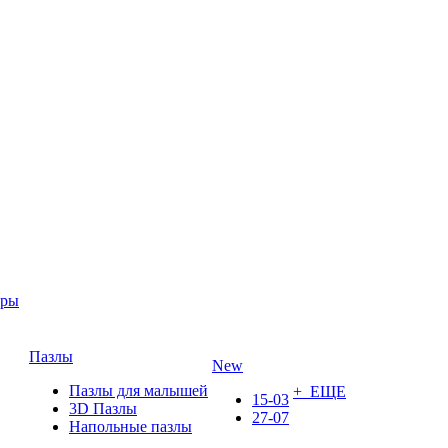
ары
Пазлы
New
Пазлы для малышей
+ ЕЩЕ
15-03
3D Пазлы
27-07
Напольные пазлы