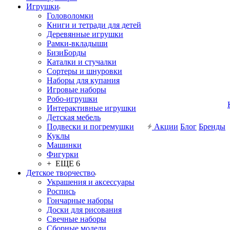
Игрушки
Головоломки
Книги и тетради для детей
Деревянные игрушки
Рамки-вкладыши
БизиБорды
Каталки и стучалки
Сортеры и шнуровки
Наборы для купания
Игровые наборы
Робо-игрушки
Интерактивные игрушки
Детская мебель
Подвески и погремушки
Акции
Блог
Бренды
Куклы
Машинки
Фигурки
+ ЕЩЕ 6
Детское творчество
Украшения и аксессуары
Роспись
Гончарные наборы
Доски для рисования
Свечные наборы
Сборные модели