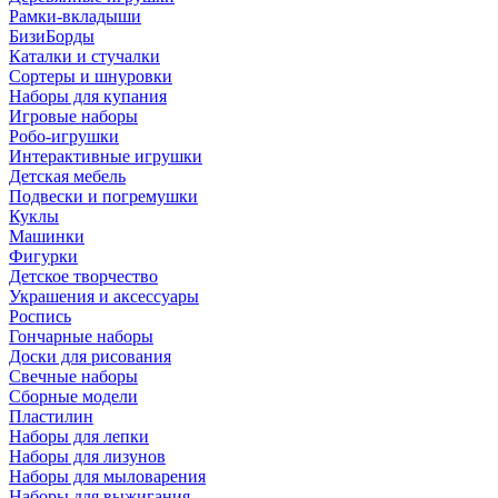
Рамки-вкладыши
БизиБорды
Каталки и стучалки
Сортеры и шнуровки
Наборы для купания
Игровые наборы
Робо-игрушки
Интерактивные игрушки
Детская мебель
Подвески и погремушки
Куклы
Машинки
Фигурки
Детское творчество
Украшения и аксессуары
Роспись
Гончарные наборы
Доски для рисования
Свечные наборы
Сборные модели
Пластилин
Наборы для лепки
Наборы для лизунов
Наборы для мыловарения
Наборы для выжигания