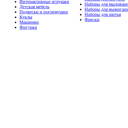
Интерактивные игрушки
Наборы для мыловар
Детская мебель
Наборы для выжиган
Подвески и погремушки
Наборы для шитья
Куклы
Фрески
Машинки
Фигурки