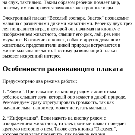
на слух, тактильно. Таким образом ребенок познает мир,
поэтому им так нравятся звуковые электронные игры.
Электронный плакат “Веселый зоопарк. Знаток” познакомит
малыша с различными дикими животными. Ребенку двух-трех
лет понравится игра, в которой он, нажимая на кнопку с
изображением животного, слышит его рык, лай, рев или
мяуканье. В отличие от кошек, собак и других домашних
животных, представители дикой природы встречаются в
жизни малыша не часто. Поэтому развивающий плакат
вызовет искренний интерес.
Особенности развивающего плаката
Предусмотрено два режима работы:
1. “Звуки”. При нажатии на кнопку рядом с животным
ребенок слышит звук, который оно издает в дикой природе.
Рекомендуем сразу отрегулировать громкость, так как
рычание льва, например, может испугать малыша.
2. “Информация”. Если нажать на кнопку рядом с
изображением животного, то электронный плакат поведает
краткую историю о нем. Также есть кнопка “Экзамен”,
которая позволяет проверить, как ребенок усвоил