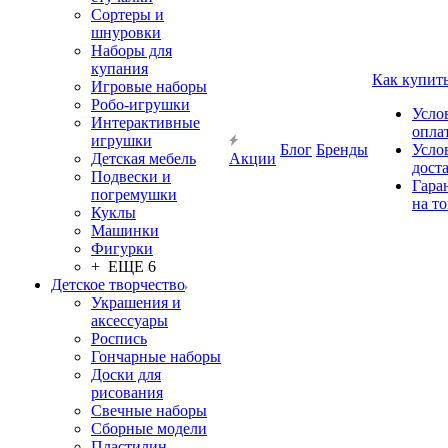
Сортеры и
шнуровки
Наборы для
купания
Как купит
Игровые наборы
Робо-игрушки
Усло
Интерактивные
опла
игрушки
Блог
Бренды
Усло
Детская мебель
Акции
дост
Подвески и
Гара
погремушки
на т
Куклы
Машинки
Фигурки
+ ЕЩЕ 6
Детское творчество
Украшения и
аксессуары
Роспись
Гончарные наборы
Доски для
рисования
Свечные наборы
Сборные модели
Пластилин