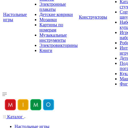
Кат
Электронные
сту
плакаты
Сор
Настольные
Детские коврики
Конструкторы
шну
игры
Мозаики
Наб
Картины по
куп
номерам
Игр
Музыкальные
наб
инструменты
Роб
Электровикторины
Инт
Книги
игр
Дет
Под
пог
Кук
Ма
Фиг
Каталог
Настольные игры