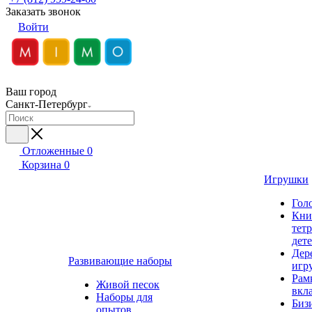
Заказать звонок
Войти
Ваш город
Санкт-Петербург
Отложенные
0
Корзина
0
Игрушки
Гол
Кни
тет
дет
Дер
Развивающие наборы
игр
Рам
Живой песок
вкл
Наборы для
Биз
опытов