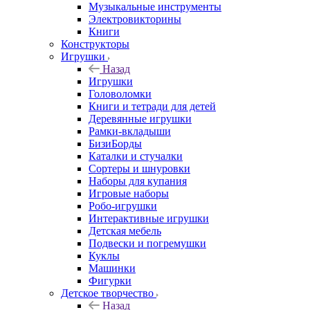
Музыкальные инструменты
Электровикторины
Книги
Конструкторы
Игрушки
Назад
Игрушки
Головоломки
Книги и тетради для детей
Деревянные игрушки
Рамки-вкладыши
БизиБорды
Каталки и стучалки
Сортеры и шнуровки
Наборы для купания
Игровые наборы
Робо-игрушки
Интерактивные игрушки
Детская мебель
Подвески и погремушки
Куклы
Машинки
Фигурки
Детское творчество
Назад