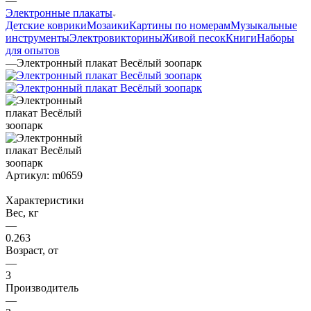
—
Электронные плакаты
Детские коврики
Мозаики
Картины по номерам
Музыкальные
инструменты
Электровикторины
Живой песок
Книги
Наборы
для опытов
—
Электронный плакат Весёлый зоопарк
Артикул:
m0659
Характеристики
Вес, кг
—
0.263
Возраст, от
—
3
Производитель
—