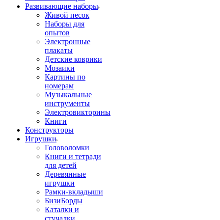
Развивающие наборы
Живой песок
Наборы для
опытов
Электронные
плакаты
Детские коврики
Мозаики
Картины по
номерам
Музыкальные
инструменты
Электровикторины
Книги
Конструкторы
Игрушки
Головоломки
Книги и тетради
для детей
Деревянные
игрушки
Рамки-вкладыши
БизиБорды
Каталки и
стучалки