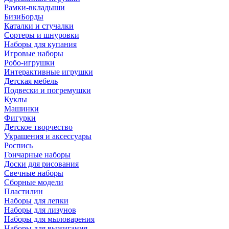
Рамки-вкладыши
БизиБорды
Каталки и стучалки
Сортеры и шнуровки
Наборы для купания
Игровые наборы
Робо-игрушки
Интерактивные игрушки
Детская мебель
Подвески и погремушки
Куклы
Машинки
Фигурки
Детское творчество
Украшения и аксессуары
Роспись
Гончарные наборы
Доски для рисования
Свечные наборы
Сборные модели
Пластилин
Наборы для лепки
Наборы для лизунов
Наборы для мыловарения
Наборы для выжигания