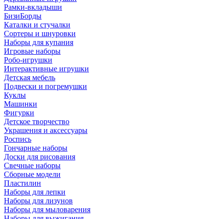
Рамки-вкладыши
БизиБорды
Каталки и стучалки
Сортеры и шнуровки
Наборы для купания
Игровые наборы
Робо-игрушки
Интерактивные игрушки
Детская мебель
Подвески и погремушки
Куклы
Машинки
Фигурки
Детское творчество
Украшения и аксессуары
Роспись
Гончарные наборы
Доски для рисования
Свечные наборы
Сборные модели
Пластилин
Наборы для лепки
Наборы для лизунов
Наборы для мыловарения
Наборы для выжигания