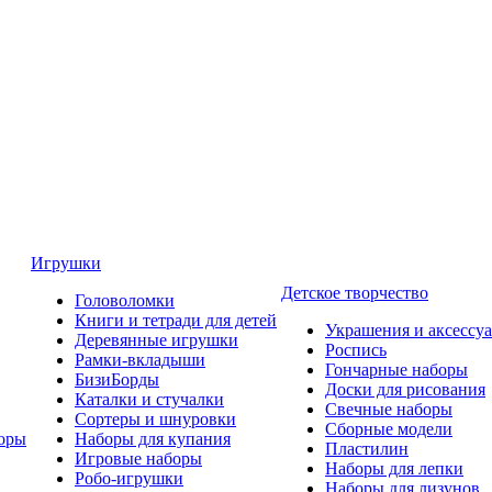
Игрушки
Детское творчество
Головоломки
Книги и тетради для детей
Украшения и аксессу
Деревянные игрушки
Роспись
Рамки-вкладыши
Гончарные наборы
БизиБорды
Доски для рисования
Каталки и стучалки
Свечные наборы
Сортеры и шнуровки
Сборные модели
оры
Наборы для купания
Пластилин
Игровые наборы
Наборы для лепки
Робо-игрушки
Наборы для лизунов