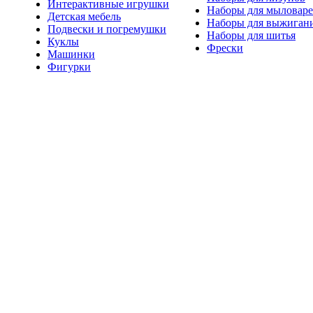
Интерактивные игрушки
Наборы для мыловар
Детская мебель
Наборы для выжиган
Подвески и погремушки
Наборы для шитья
Куклы
Фрески
Машинки
Фигурки