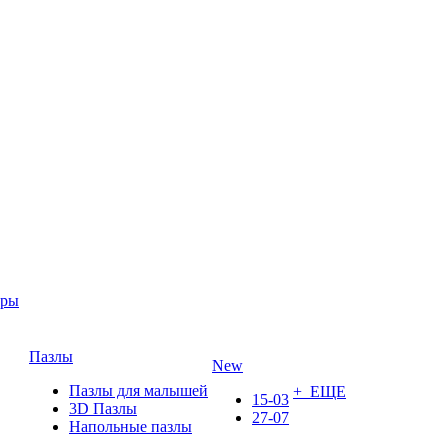
ары
Пазлы
New
Пазлы для малышей
+ ЕЩЕ
15-03
3D Пазлы
27-07
Напольные пазлы