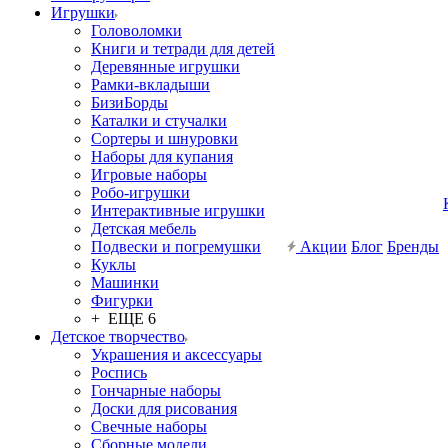
Игрушки
Головоломки
Книги и тетради для детей
Деревянные игрушки
Рамки-вкладыши
БизиБорды
Каталки и стучалки
Сортеры и шнуровки
Наборы для купания
Игровые наборы
Робо-игрушки
Интерактивные игрушки
Детская мебель
Подвески и погремушки
Акции
Блог
Бренды
Куклы
Машинки
Фигурки
+ ЕЩЕ 6
Детское творчество
Украшения и аксессуары
Роспись
Гончарные наборы
Доски для рисования
Свечные наборы
Сборные модели