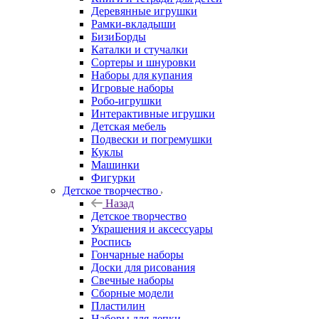
Деревянные игрушки
Рамки-вкладыши
БизиБорды
Каталки и стучалки
Сортеры и шнуровки
Наборы для купания
Игровые наборы
Робо-игрушки
Интерактивные игрушки
Детская мебель
Подвески и погремушки
Куклы
Машинки
Фигурки
Детское творчество
Назад
Детское творчество
Украшения и аксессуары
Роспись
Гончарные наборы
Доски для рисования
Свечные наборы
Сборные модели
Пластилин
Наборы для лепки