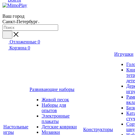
Ваш город
Санкт-Петербург
Отложенные
0
Корзина
0
Игрушки
Гол
Кни
тет
дет
Дер
Развивающие наборы
игр
Рам
Живой песок
вкл
Наборы для
Биз
опытов
Кат
Электронные
сту
плакаты
Сор
Настольные
Детские коврики
Конструкторы
шну
игры
Мозаики
Наб