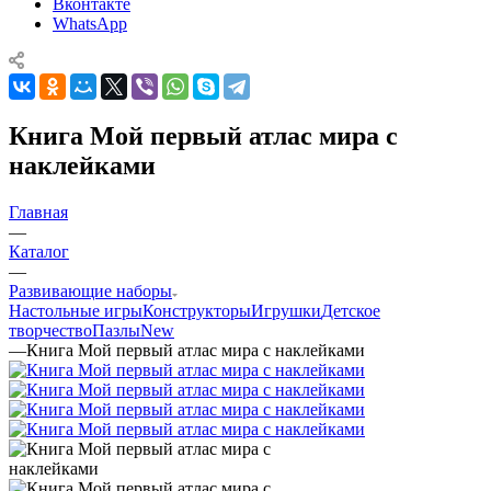
Вконтакте
WhatsApp
Книга Мой первый атлас мира с
наклейками
Главная
—
Каталог
—
Развивающие наборы
Настольные игры
Конструкторы
Игрушки
Детское
творчество
Пазлы
New
—
Книга Мой первый атлас мира с наклейками