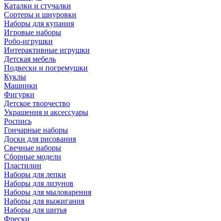
Каталки и стучалки
Сортеры и шнуровки
Наборы для купания
Игровые наборы
Робо-игрушки
Интерактивные игрушки
Детская мебель
Подвески и погремушки
Куклы
Машинки
Фигурки
Детское творчество
Украшения и аксессуары
Роспись
Гончарные наборы
Доски для рисования
Свечные наборы
Сборные модели
Пластилин
Наборы для лепки
Наборы для лизунов
Наборы для мыловарения
Наборы для выжигания
Наборы для шитья
Фрески