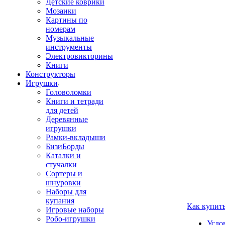
Детские коврики
Мозаики
Картины по
номерам
Музыкальные
инструменты
Электровикторины
Книги
Конструкторы
Игрушки
Головоломки
Книги и тетради
для детей
Деревянные
игрушки
Рамки-вкладыши
БизиБорды
Каталки и
стучалки
Сортеры и
шнуровки
Наборы для
купания
Как купит
Игровые наборы
Робо-игрушки
Усло