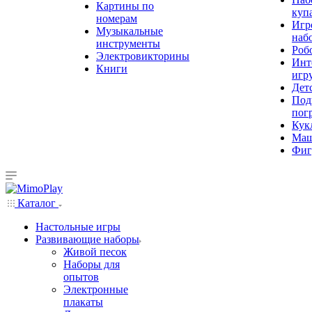
Картины по
куп
номерам
Игр
Музыкальные
наб
инструменты
Роб
Электровикторины
Инт
Книги
игр
Дет
Под
пог
Кук
Ма
Фиг
Каталог
Настольные игры
Развивающие наборы
Живой песок
Наборы для
опытов
Электронные
плакаты