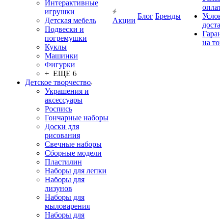
Интерактивные
опла
игрушки
Блог
Бренды
Усло
Детская мебель
Акции
дост
Подвески и
Гара
погремушки
на т
Куклы
Машинки
Фигурки
+ ЕЩЕ 6
Детское творчество
Украшения и
аксессуары
Роспись
Гончарные наборы
Доски для
рисования
Свечные наборы
Сборные модели
Пластилин
Наборы для лепки
Наборы для
лизунов
Наборы для
мыловарения
Наборы для