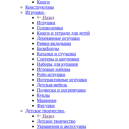
Книги
Конструкторы
Игрушки
Назад
Игрушки
Головоломки
Книги и тетради для детей
Деревянные игрушки
Рамки-вкладыши
БизиБорды
Каталки и стучалки
Сортеры и шнуровки
Наборы для купания
Игровые наборы
Робо-игрушки
Интерактивные игрушки
Детская мебель
Подвески и погремушки
Куклы
Машинки
Фигурки
Детское творчество
Назад
Детское творчество
Украшения и аксессуары