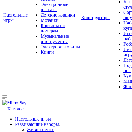
Кат
Электронные
сту
плакаты
Сор
Настольные
Детские коврики
Конструкторы
шну
игры
Мозаики
Наб
Картины по
куп
номерам
Игр
Музыкальные
наб
инструменты
Роб
Электровикторины
Инт
Книги
игр
Дет
Под
пог
Кук
Ма
Фиг
Каталог
Настольные игры
Развивающие наборы
Живой песок