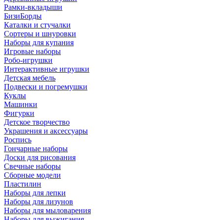
Рамки-вкладыши
БизиБорды
Каталки и стучалки
Сортеры и шнуровки
Наборы для купания
Игровые наборы
Робо-игрушки
Интерактивные игрушки
Детская мебель
Подвески и погремушки
Куклы
Машинки
Фигурки
Детское творчество
Украшения и аксессуары
Роспись
Гончарные наборы
Доски для рисования
Свечные наборы
Сборные модели
Пластилин
Наборы для лепки
Наборы для лизунов
Наборы для мыловарения
Наборы для выжигания