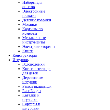
Наборы для
опытов
Электронные
плакаты
Детские коврики
Мозаики
Картины по
номерам
Музыкальные
инструменты
Электровикторины
Книги
Конструкторы
Игрушки
Головоломки
Книги и тетради
для детей
Деревянные
игрушки
Рамки-вкладыши
БизиБорды
Каталки и
стучалки
Сортеры и
шнуровки