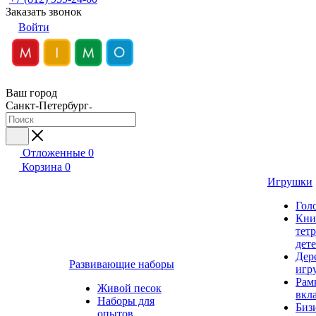
Заказать звонок
Войти
Ваш город
Санкт-Петербург
Отложенные
0
Корзина
0
Игрушки
Гол
Кни
тет
дет
Дер
Развивающие наборы
игр
Рам
Живой песок
вкл
Наборы для
Биз
опытов