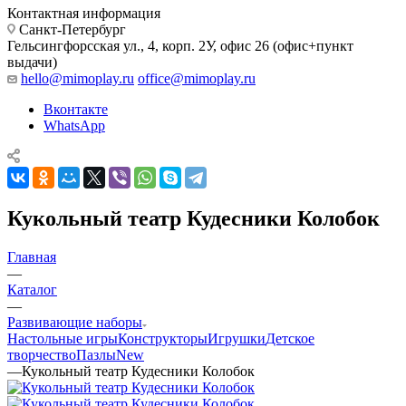
Контактная информация
Санкт-Петербург
Гельсингфорсская ул., 4, корп. 2У, офис 26 (офис+пункт
выдачи)
hello@mimoplay.ru
office@mimoplay.ru
Вконтакте
WhatsApp
Кукольный театр Кудесники Колобок
Главная
—
Каталог
—
Развивающие наборы
Настольные игры
Конструкторы
Игрушки
Детское
творчество
Пазлы
New
—
Кукольный театр Кудесники Колобок