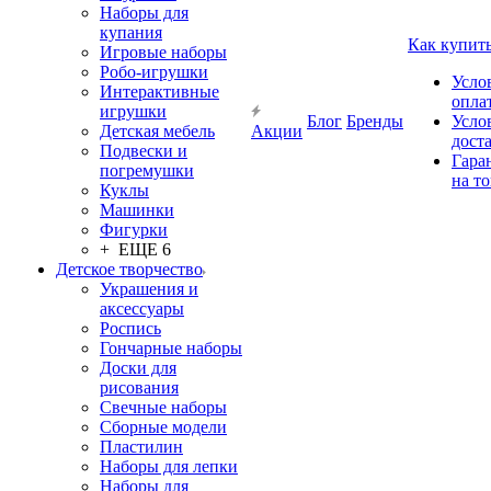
Наборы для
купания
Как купит
Игровые наборы
Робо-игрушки
Усло
Интерактивные
опла
игрушки
Блог
Бренды
Усло
Детская мебель
Акции
дост
Подвески и
Гара
погремушки
на т
Куклы
Машинки
Фигурки
+ ЕЩЕ 6
Детское творчество
Украшения и
аксессуары
Роспись
Гончарные наборы
Доски для
рисования
Свечные наборы
Сборные модели
Пластилин
Наборы для лепки
Наборы для