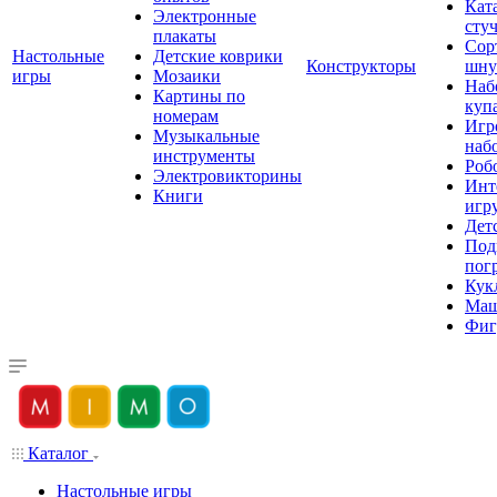
Кат
Электронные
сту
плакаты
Сор
Настольные
Детские коврики
Конструкторы
шну
игры
Мозаики
Наб
Картины по
куп
номерам
Игр
Музыкальные
наб
инструменты
Роб
Электровикторины
Инт
Книги
игр
Дет
Под
пог
Кук
Ма
Фиг
Каталог
Настольные игры