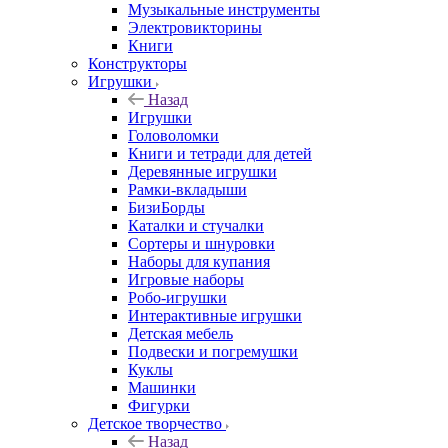
Музыкальные инструменты
Электровикторины
Книги
Конструкторы
Игрушки
Назад
Игрушки
Головоломки
Книги и тетради для детей
Деревянные игрушки
Рамки-вкладыши
БизиБорды
Каталки и стучалки
Сортеры и шнуровки
Наборы для купания
Игровые наборы
Робо-игрушки
Интерактивные игрушки
Детская мебель
Подвески и погремушки
Куклы
Машинки
Фигурки
Детское творчество
Назад