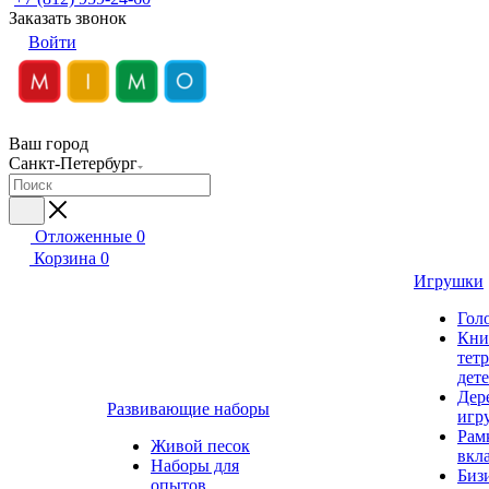
Заказать звонок
Войти
Ваш город
Санкт-Петербург
Отложенные
0
Корзина
0
Игрушки
Гол
Кни
тет
дет
Дер
Развивающие наборы
игр
Рам
Живой песок
вкл
Наборы для
Биз
опытов