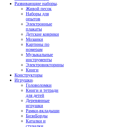
Развивающие наборы
Живой песок
Наборы для
опытов
Электронные
плакаты
Детские коврики
Мозаики
Картины по
номерам
Музыкальные
инструменты
Электровикторины
Книги
Конструкторы
Игрушки
Головоломки
Книги и тетради
для детей
Деревянные
игрушки
Рамки-вкладыши
БизиБорды
Каталки и
стучалки