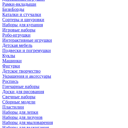
Рамки-вкладыши
БизиБорды
Каталки и стучалки
Сортеры и шнуровки
Наборы для купания
Игровые наборы
Робо-игрушки
Интерактивные игрушки
Детская мебель
Подвески и погремушки
Куклы
Машинки
Фигурки
Детское творчество
Украшения и аксессуары
Роспись
Гончарные наборы
Доски для рисования
Свечные наборы
Сборные модели
Пластилин
Наборы для лепки
Наборы для лизунов
Наборы для мыловарения
Наборы для выжигания