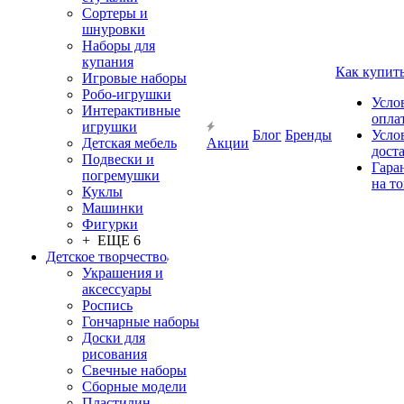
Сортеры и
шнуровки
Наборы для
купания
Как купит
Игровые наборы
Робо-игрушки
Усло
Интерактивные
опла
игрушки
Блог
Бренды
Усло
Детская мебель
Акции
дост
Подвески и
Гара
погремушки
на т
Куклы
Машинки
Фигурки
+ ЕЩЕ 6
Детское творчество
Украшения и
аксессуары
Роспись
Гончарные наборы
Доски для
рисования
Свечные наборы
Сборные модели
Пластилин