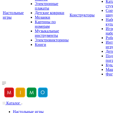
Кат
Электронные
сту
плакаты
Сор
Настольные
Детские коврики
Конструкторы
шну
игры
Мозаики
Наб
Картины по
куп
номерам
Игр
Музыкальные
наб
инструменты
Роб
Электровикторины
Инт
Книги
игр
Дет
Под
пог
Кук
Ма
Фиг
Каталог
Настольные игры