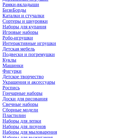
Рамки-вкладыши
БизиБорды
Каталки и стучалки
Сортеры и шнуровки
Наборы для купания
Игровые наборы
Робо-игрушки
Интерактивные игрушки
Детская мебель
Подвески и погремушки
Куклы
Машинки
Фигурки
Детское творчество
Украшения и аксессуары
Роспись
Гончарные наборы
Доски для рисования
Свечные наборы
Сборные модели
Пластилин
Наборы для лепки
Наборы для лизунов
Наборы для мыловарения
Наборы для выжигания