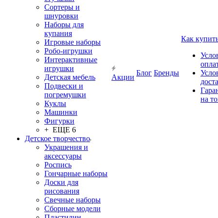
Сортеры и
шнуровки
Наборы для
купания
Как купит
Игровые наборы
Робо-игрушки
Усло
Интерактивные
опла
игрушки
Блог
Бренды
Усло
Детская мебель
Акции
дост
Подвески и
Гара
погремушки
на т
Куклы
Машинки
Фигурки
+ ЕЩЕ 6
Детское творчество
Украшения и
аксессуары
Роспись
Гончарные наборы
Доски для
рисования
Свечные наборы
Сборные модели
Пластилин