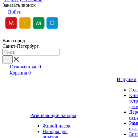
Заказать звонок
Войти
Ваш город
Санкт-Петербург
Отложенные
0
Корзина
0
Игрушки
Гол
Кни
тет
дет
Дер
Развивающие наборы
игр
Рам
Живой песок
вкл
Наборы для
Биз
опытов