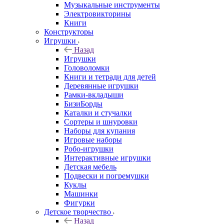
Музыкальные инструменты
Электровикторины
Книги
Конструкторы
Игрушки
Назад
Игрушки
Головоломки
Книги и тетради для детей
Деревянные игрушки
Рамки-вкладыши
БизиБорды
Каталки и стучалки
Сортеры и шнуровки
Наборы для купания
Игровые наборы
Робо-игрушки
Интерактивные игрушки
Детская мебель
Подвески и погремушки
Куклы
Машинки
Фигурки
Детское творчество
Назад