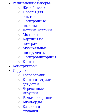
Развивающие наборы
Живой песок
Наборы для
опытов
Электронные
плакаты
Детские коврики
Мозаики
Картины по
номерам
Музыкальные
инструменты
Электровикторины
Книги
Конструкторы
Игрушки
Головоломки
Книги и тетради
для детей
Деревянные
игрушки
Рамки-вкладыши
БизиБорды
Каталки и
стучалки