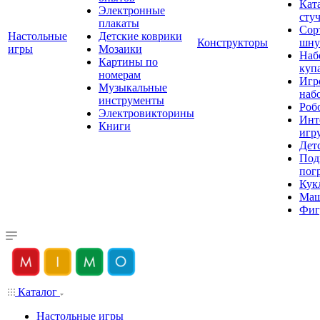
Кат
Электронные
сту
плакаты
Сор
Настольные
Детские коврики
Конструкторы
шну
игры
Мозаики
Наб
Картины по
куп
номерам
Игр
Музыкальные
наб
инструменты
Роб
Электровикторины
Инт
Книги
игр
Дет
Под
пог
Кук
Ма
Фиг
Каталог
Настольные игры