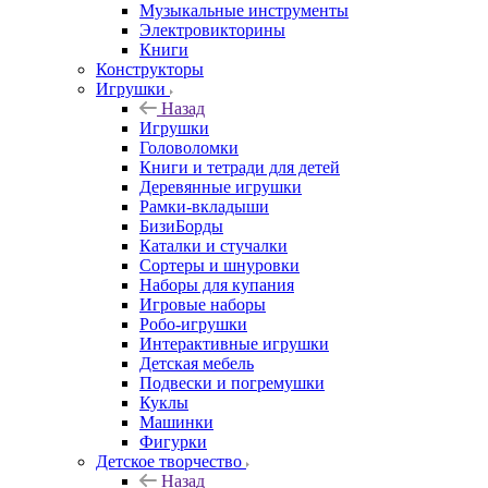
Музыкальные инструменты
Электровикторины
Книги
Конструкторы
Игрушки
Назад
Игрушки
Головоломки
Книги и тетради для детей
Деревянные игрушки
Рамки-вкладыши
БизиБорды
Каталки и стучалки
Сортеры и шнуровки
Наборы для купания
Игровые наборы
Робо-игрушки
Интерактивные игрушки
Детская мебель
Подвески и погремушки
Куклы
Машинки
Фигурки
Детское творчество
Назад