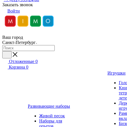
Заказать звонок
Войти
Ваш город
Санкт-Петербург
Отложенные
0
Корзина
0
Игрушки
Гол
Кни
тет
дет
Дер
Развивающие наборы
игр
Рам
Живой песок
вкл
Наборы для
Биз
опытов