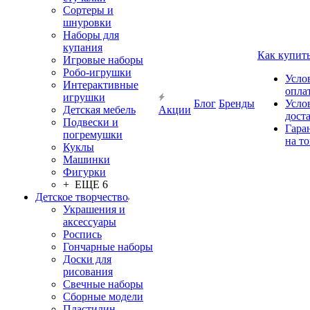
Сортеры и
шнуровки
Наборы для
купания
Как купит
Игровые наборы
Робо-игрушки
Усло
Интерактивные
опла
игрушки
Блог
Бренды
Усло
Детская мебель
Акции
дост
Подвески и
Гара
погремушки
на т
Куклы
Машинки
Фигурки
+ ЕЩЕ 6
Детское творчество
Украшения и
аксессуары
Роспись
Гончарные наборы
Доски для
рисования
Свечные наборы
Сборные модели
Пластилин