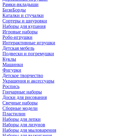
Рамки-вкладыши
БизиБорды
Каталки и стучалки
Сортеры и шнуровки
Наборы для купания
Игровые наборы
Робо-игрушки
Интерактивные игрушки
Детская мебель
Подвески и погремушки
Куклы
Машинки
Фигурки
Детское творчество
Украшения и аксессуары
Роспись
Гончарные наборы
Доски для рисования
Свечные наборы
Сборные модели
Пластилин
Наборы для лепки
Наборы для лизунов
Наборы для мыловарения
Наборы для выжигания