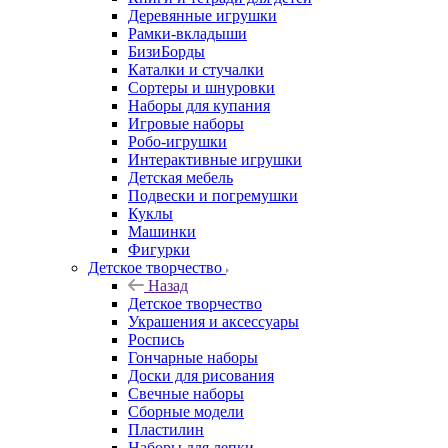
Деревянные игрушки
Рамки-вкладыши
БизиБорды
Каталки и стучалки
Сортеры и шнуровки
Наборы для купания
Игровые наборы
Робо-игрушки
Интерактивные игрушки
Детская мебель
Подвески и погремушки
Куклы
Машинки
Фигурки
Детское творчество
Назад
Детское творчество
Украшения и аксессуары
Роспись
Гончарные наборы
Доски для рисования
Свечные наборы
Сборные модели
Пластилин
Наборы для лепки