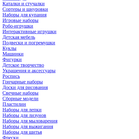
Каталки и стучалки
Сортеры и шнуровки
Наборы для купания
Игровые наборы
Робо-игрушки
Интерактивные игрушки
Детская мебель
Подвески и погремушки
Куклы
Машинки
Фигурки
Детское творчество
Украшения и аксессуары
Роспись
Гончарные наборы
Доски для рисования
Свечные наборы
Сборные модели
Пластилин
Наборы для лепки
Наборы для лизунов
Наборы для мыловарения
Наборы для выжигания
Наборы для шитья
Фрески