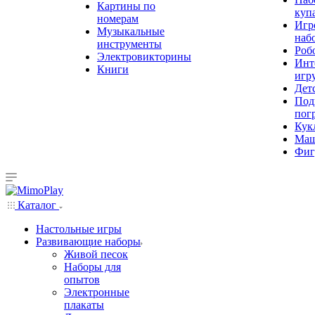
Картины по
куп
номерам
Игр
Музыкальные
наб
инструменты
Роб
Электровикторины
Инт
Книги
игр
Дет
Под
пог
Кук
Ма
Фиг
Каталог
Настольные игры
Развивающие наборы
Живой песок
Наборы для
опытов
Электронные
плакаты