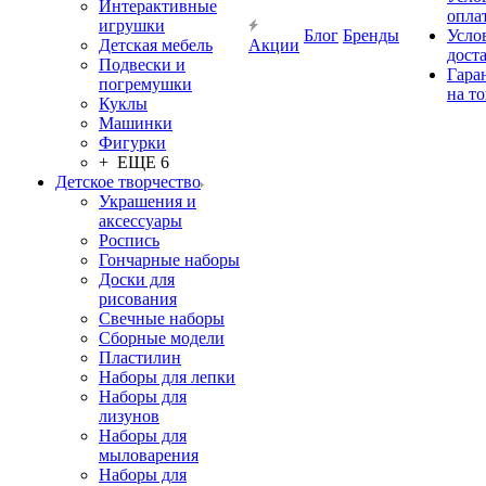
Интерактивные
опла
игрушки
Блог
Бренды
Усло
Детская мебель
Акции
дост
Подвески и
Гара
погремушки
на т
Куклы
Машинки
Фигурки
+ ЕЩЕ 6
Детское творчество
Украшения и
аксессуары
Роспись
Гончарные наборы
Доски для
рисования
Свечные наборы
Сборные модели
Пластилин
Наборы для лепки
Наборы для
лизунов
Наборы для
мыловарения
Наборы для