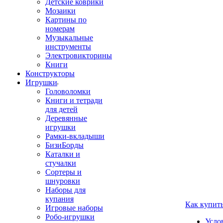
Детские коврики
Мозаики
Картины по
номерам
Музыкальные
инструменты
Электровикторины
Книги
Конструкторы
Игрушки
Головоломки
Книги и тетради
для детей
Деревянные
игрушки
Рамки-вкладыши
БизиБорды
Каталки и
стучалки
Сортеры и
шнуровки
Наборы для
купания
Как купит
Игровые наборы
Робо-игрушки
Усло