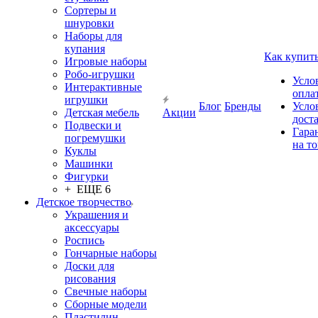
Сортеры и
шнуровки
Наборы для
купания
Как купит
Игровые наборы
Робо-игрушки
Усло
Интерактивные
опла
игрушки
Блог
Бренды
Усло
Детская мебель
Акции
дост
Подвески и
Гара
погремушки
на т
Куклы
Машинки
Фигурки
+ ЕЩЕ 6
Детское творчество
Украшения и
аксессуары
Роспись
Гончарные наборы
Доски для
рисования
Свечные наборы
Сборные модели
Пластилин