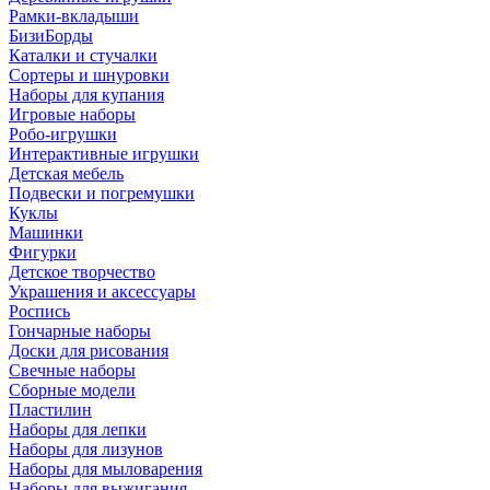
Рамки-вкладыши
БизиБорды
Каталки и стучалки
Сортеры и шнуровки
Наборы для купания
Игровые наборы
Робо-игрушки
Интерактивные игрушки
Детская мебель
Подвески и погремушки
Куклы
Машинки
Фигурки
Детское творчество
Украшения и аксессуары
Роспись
Гончарные наборы
Доски для рисования
Свечные наборы
Сборные модели
Пластилин
Наборы для лепки
Наборы для лизунов
Наборы для мыловарения
Наборы для выжигания