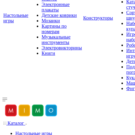
Кат
Электронные
сту
плакаты
Сор
Настольные
Детские коврики
Конструкторы
шну
игры
Мозаики
Наб
Картины по
куп
номерам
Игр
Музыкальные
наб
инструменты
Роб
Электровикторины
Инт
Книги
игр
Дет
Под
пог
Кук
Ма
Фиг
Каталог
Настольные игры