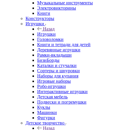
Музыкальные инструменты
Электровикторины
Книги
Конструкторы
Игрушки
Назад
Игрушки
Головоломки
Книги и тетради для детей
Деревянные игрушки
Рамки-вкладыши
БизиБорды
Каталки и стучалки
Сортеры и шнуровки
Наборы для купания
Игровые наборы
Робо-игрушки
Интерактивные игрушки
Детская мебель
Подвески и погремушки
Куклы
Машинки
Фигурки
Детское творчество
Назад