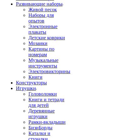
Развивающие наборы
Живой песок
Наборы для
опытов
Электронные
плакаты
Детские коврики
Мозаики
Картины по
номерам
Музыкальные
инструменты
Электровикторины
Книги
Конструкторы
Игрушки
Головоломки
Книги и тетради
для детей
Деревянные
игрушки
Рамки-вкладыши
БизиБорды
Каталки и
стучалки