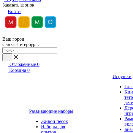
Заказать звонок
Войти
Ваш город
Санкт-Петербург
Отложенные
0
Корзина
0
Игрушки
Гол
Кни
тет
дет
Дер
Развивающие наборы
игр
Рам
Живой песок
вкл
Наборы для
Биз
опытов