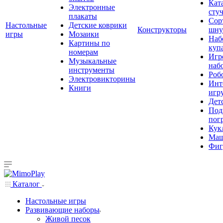
Кат
Электронные
сту
плакаты
Сор
Настольные
Детские коврики
Конструкторы
шну
игры
Мозаики
Наб
Картины по
куп
номерам
Игр
Музыкальные
наб
инструменты
Роб
Электровикторины
Инт
Книги
игр
Дет
Под
пог
Кук
Ма
Фиг
Каталог
Настольные игры
Развивающие наборы
Живой песок