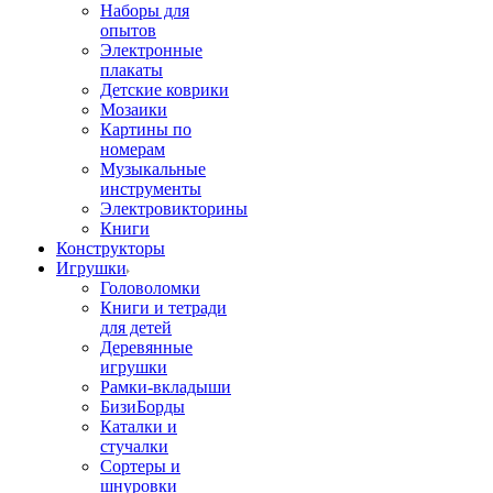
Наборы для
опытов
Электронные
плакаты
Детские коврики
Мозаики
Картины по
номерам
Музыкальные
инструменты
Электровикторины
Книги
Конструкторы
Игрушки
Головоломки
Книги и тетради
для детей
Деревянные
игрушки
Рамки-вкладыши
БизиБорды
Каталки и
стучалки
Сортеры и
шнуровки