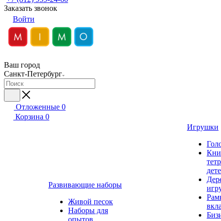
Заказать звонок
Войти
Ваш город
Санкт-Петербург
Отложенные
0
Корзина
0
Игрушки
Гол
Кни
тет
дет
Дер
Развивающие наборы
игр
Рам
Живой песок
вкл
Наборы для
Биз
опытов