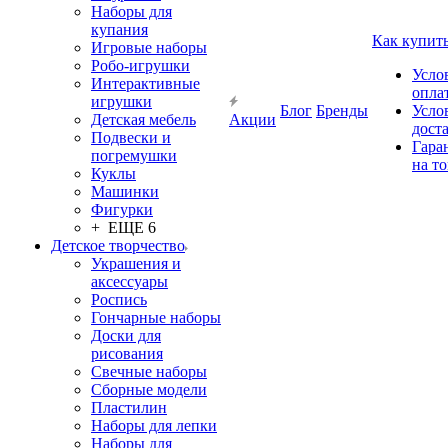
Наборы для
купания
Как купит
Игровые наборы
Робо-игрушки
Усло
Интерактивные
опла
игрушки
Блог
Бренды
Усло
Детская мебель
Акции
дост
Подвески и
Гара
погремушки
на т
Куклы
Машинки
Фигурки
+ ЕЩЕ 6
Детское творчество
Украшения и
аксессуары
Роспись
Гончарные наборы
Доски для
рисования
Свечные наборы
Сборные модели
Пластилин
Наборы для лепки
Наборы для