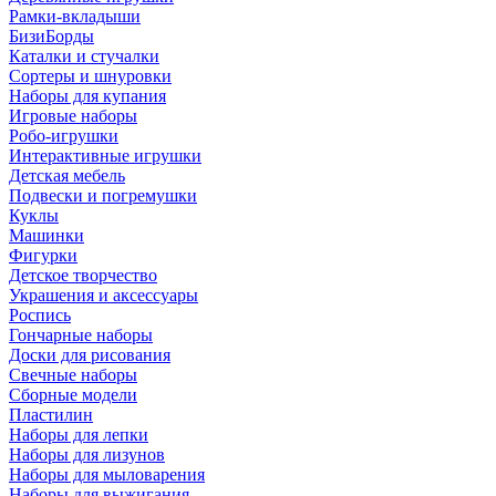
Рамки-вкладыши
БизиБорды
Каталки и стучалки
Сортеры и шнуровки
Наборы для купания
Игровые наборы
Робо-игрушки
Интерактивные игрушки
Детская мебель
Подвески и погремушки
Куклы
Машинки
Фигурки
Детское творчество
Украшения и аксессуары
Роспись
Гончарные наборы
Доски для рисования
Свечные наборы
Сборные модели
Пластилин
Наборы для лепки
Наборы для лизунов
Наборы для мыловарения
Наборы для выжигания