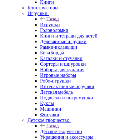
Книги
Конструкторы
Игрушки
Назад
Игрушки
Головоломки
Книги и тетради для детей
Деревянные игрушки
Рамки-вкладыши
БизиБорды
Каталки и стучалки
Сортеры и шнуровки
Наборы для купания
Игровые наборы
Робо-игрушки
Интерактивные игрушки
Детская мебель
Подвески и погремушки
Куклы
Машинки
Фигурки
Детское творчество
Назад
Детское творчество
Украшения и аксессуары