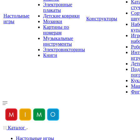
Кат
Электронные
сту
плакаты
Сор
Настольные
Детские коврики
Конструкторы
шну
игры
Мозаики
Наб
Картины по
куп
номерам
Игр
Музыкальные
наб
инструменты
Роб
Электровикторины
Инт
Книги
игр
Дет
Под
пог
Кук
Ма
Фиг
Каталог
Настольные игры