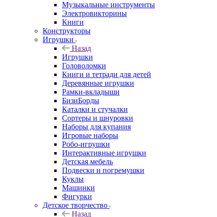
Музыкальные инструменты
Электровикторины
Книги
Конструкторы
Игрушки
Назад
Игрушки
Головоломки
Книги и тетради для детей
Деревянные игрушки
Рамки-вкладыши
БизиБорды
Каталки и стучалки
Сортеры и шнуровки
Наборы для купания
Игровые наборы
Робо-игрушки
Интерактивные игрушки
Детская мебель
Подвески и погремушки
Куклы
Машинки
Фигурки
Детское творчество
Назад