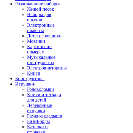
Развивающие наборы
Живой песок
Наборы для
опытов
Электронные
плакаты
Детские коврики
Мозаики
Картины по
номерам
Музыкальные
инструменты
Электровикторины
Книги
Конструкторы
Игрушки
Головоломки
Книги и тетради
для детей
Деревянные
игрушки
Рамки-вкладыши
БизиБорды
Каталки и
стучалки