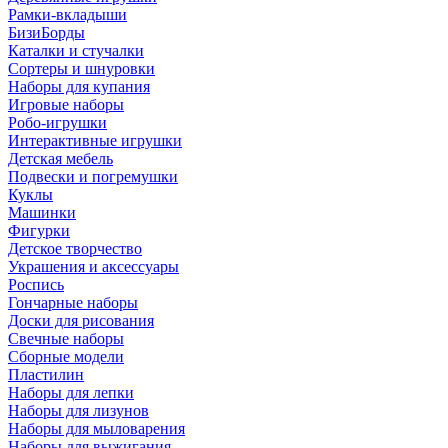
Рамки-вкладыши
БизиБорды
Каталки и стучалки
Сортеры и шнуровки
Наборы для купания
Игровые наборы
Робо-игрушки
Интерактивные игрушки
Детская мебель
Подвески и погремушки
Куклы
Машинки
Фигурки
Детское творчество
Украшения и аксессуары
Роспись
Гончарные наборы
Доски для рисования
Свечные наборы
Сборные модели
Пластилин
Наборы для лепки
Наборы для лизунов
Наборы для мыловарения
Наборы для выжигания