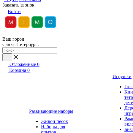
Заказать звонок
Войти
Ваш город
Санкт-Петербург
Отложенные
0
Корзина
0
Игрушки
Гол
Кни
тет
дет
Дер
Развивающие наборы
игр
Рам
Живой песок
вкл
Наборы для
Биз
опытов