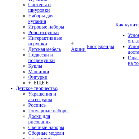
Сортеры и
шнуровки
Наборы для
купания
Как купит
Игровые наборы
Робо-игрушки
Усло
Интерактивные
опла
игрушки
Блог
Бренды
Усло
Детская мебель
Акции
дост
Подвески и
Гара
погремушки
на т
Куклы
Машинки
Фигурки
+ ЕЩЕ 6
Детское творчество
Украшения и
аксессуары
Роспись
Гончарные наборы
Доски для
рисования
Свечные наборы
Сборные модели
Пластилин