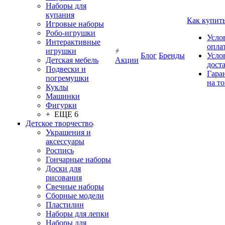
Наборы для
купания
Как купит
Игровые наборы
Робо-игрушки
Усло
Интерактивные
опла
игрушки
Блог
Бренды
Усло
Детская мебель
Акции
дост
Подвески и
Гара
погремушки
на т
Куклы
Машинки
Фигурки
+ ЕЩЕ 6
Детское творчество
Украшения и
аксессуары
Роспись
Гончарные наборы
Доски для
рисования
Свечные наборы
Сборные модели
Пластилин
Наборы для лепки
Наборы для