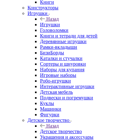
Книги
Конструкторы
Игрушки
Назад
Игрушки
Головоломки
Книги и тетради для детей
Деревянные игрушки
Рамки-вкладыши
БизиБорды
Каталки и стучалки
Сортеры и шнуровки
Наборы для купания
Игровые наборы
Робо-игрушки
Интерактивные игрушки
Детская мебель
Подвески и погремушки
Куклы
Машинки
Фигурки
Детское творчество
Назад
Детское творчество
Украшения и аксессуары