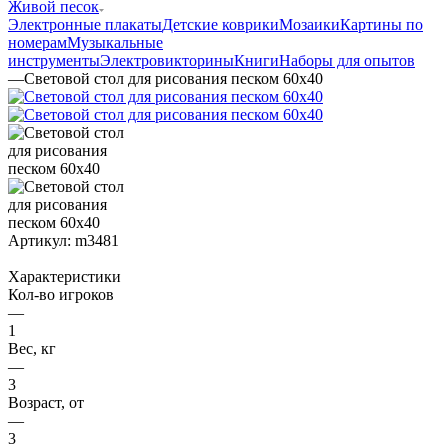
Живой песок
Электронные плакаты
Детские коврики
Мозаики
Картины по
номерам
Музыкальные
инструменты
Электровикторины
Книги
Наборы для опытов
—
Световой стол для рисования песком 60х40
Артикул:
m3481
Характеристики
Кол-во игроков
—
1
Вес, кг
—
3
Возраст, от
—
3