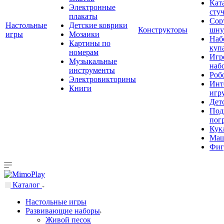
Кат
Электронные
сту
плакаты
Сор
Настольные
Детские коврики
Конструкторы
шну
игры
Мозаики
Наб
Картины по
куп
номерам
Игр
Музыкальные
наб
инструменты
Роб
Электровикторины
Инт
Книги
игр
Дет
Под
пог
Кук
Ма
Фиг
Каталог
Настольные игры
Развивающие наборы
Живой песок