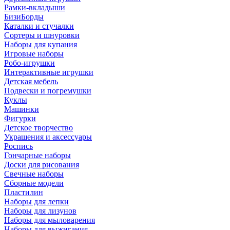
Рамки-вкладыши
БизиБорды
Каталки и стучалки
Сортеры и шнуровки
Наборы для купания
Игровые наборы
Робо-игрушки
Интерактивные игрушки
Детская мебель
Подвески и погремушки
Куклы
Машинки
Фигурки
Детское творчество
Украшения и аксессуары
Роспись
Гончарные наборы
Доски для рисования
Свечные наборы
Сборные модели
Пластилин
Наборы для лепки
Наборы для лизунов
Наборы для мыловарения
Наборы для выжигания