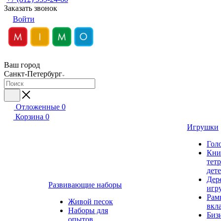
Заказать звонок
Войти
Ваш город
Санкт-Петербург
Отложенные
0
Корзина
0
Игрушки
Гол
Кни
тет
дет
Дер
Развивающие наборы
игр
Рам
Живой песок
вкл
Наборы для
Биз
опытов