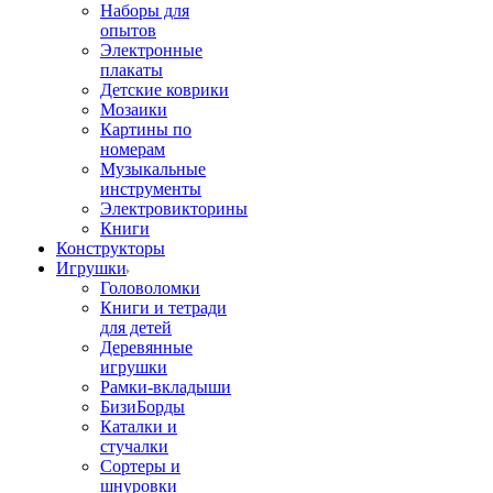
Наборы для
опытов
Электронные
плакаты
Детские коврики
Мозаики
Картины по
номерам
Музыкальные
инструменты
Электровикторины
Книги
Конструкторы
Игрушки
Головоломки
Книги и тетради
для детей
Деревянные
игрушки
Рамки-вкладыши
БизиБорды
Каталки и
стучалки
Сортеры и
шнуровки