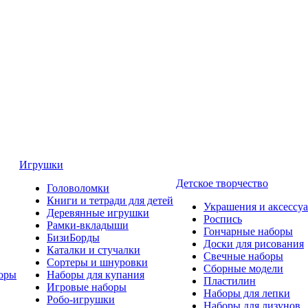
Игрушки
Детское творчество
Головоломки
Книги и тетради для детей
Украшения и аксессу
Деревянные игрушки
Роспись
Рамки-вкладыши
Гончарные наборы
БизиБорды
Доски для рисования
Каталки и стучалки
Свечные наборы
Сортеры и шнуровки
Сборные модели
оры
Наборы для купания
Пластилин
Игровые наборы
Наборы для лепки
Робо-игрушки
Наборы для лизунов