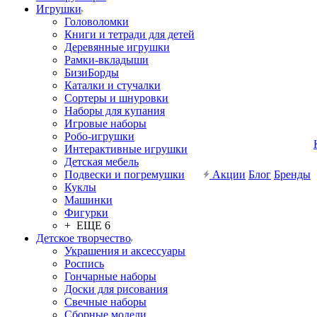
Игрушки
Головоломки
Книги и тетради для детей
Деревянные игрушки
Рамки-вкладыши
БизиБорды
Каталки и стучалки
Сортеры и шнуровки
Наборы для купания
Игровые наборы
Робо-игрушки
Интерактивные игрушки
Детская мебель
Подвески и погремушки
Акции
Блог
Бренды
Куклы
Машинки
Фигурки
+ ЕЩЕ 6
Детское творчество
Украшения и аксессуары
Роспись
Гончарные наборы
Доски для рисования
Свечные наборы
Сборные модели