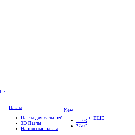
ары
Пазлы
New
Пазлы для малышей
+ ЕЩЕ
15-03
3D Пазлы
27-07
Напольные пазлы