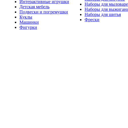
Интерактивные игрушки
Наборы для мыловар
Детская мебель
Наборы для выжиган
Подвески и погремушки
Наборы для шитья
Куклы
Фрески
Машинки
Фигурки