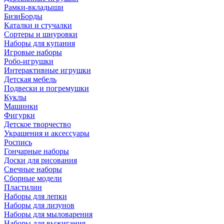
Рамки-вкладыши
БизиБорды
Каталки и стучалки
Сортеры и шнуровки
Наборы для купания
Игровые наборы
Робо-игрушки
Интерактивные игрушки
Детская мебель
Подвески и погремушки
Куклы
Машинки
Фигурки
Детское творчество
Украшения и аксессуары
Роспись
Гончарные наборы
Доски для рисования
Свечные наборы
Сборные модели
Пластилин
Наборы для лепки
Наборы для лизунов
Наборы для мыловарения
Наборы для выжигания